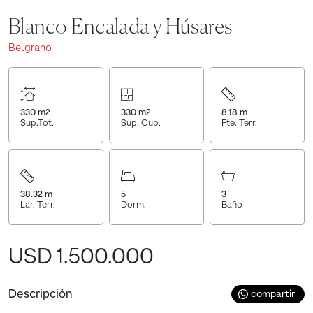
Blanco Encalada y Húsares
Belgrano
330
m2
330
m2
8.18
m
Sup.Tot.
Sup. Cub.
Fte. Terr.
38.32
m
5
3
Lar. Terr.
Dorm.
Baño
USD 1.500.000
Descripción
compartir