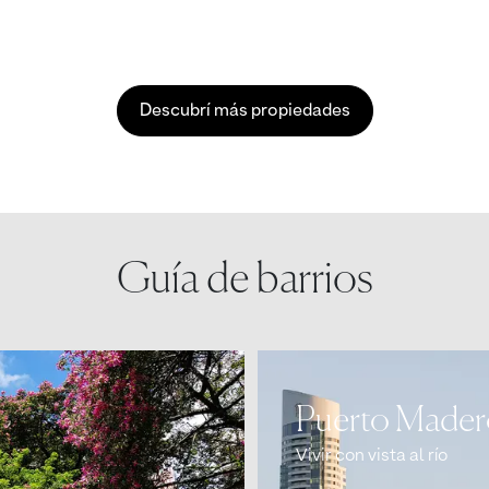
Descubrí más propiedades
Guía de barrios
Puerto Made
Vivir con vista al río