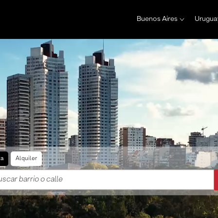
Buenos Aires
Urugua
ta
Alquiler
scar barrio o calle