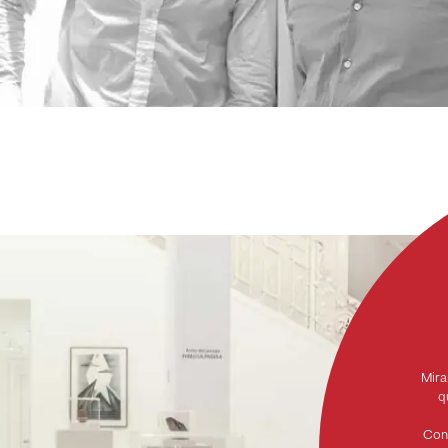
Mira
q
Con 