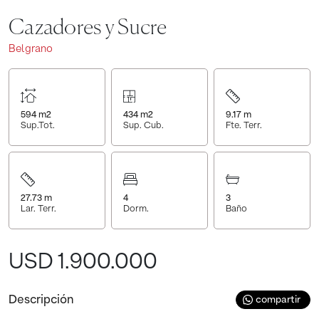
Cazadores y Sucre
Belgrano
594
m2
434
m2
9.17
m
Sup.Tot.
Sup. Cub.
Fte. Terr.
27.73
m
4
3
Lar. Terr.
Dorm.
Baño
USD 1.900.000
Descripción
compartir