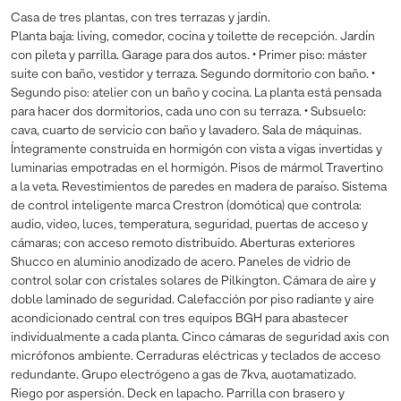
Casa de tres plantas, con tres terrazas y jardín.
Planta baja: living, comedor, cocina y toilette de recepción. Jardín
con pileta y parrilla. Garage para dos autos. • Primer piso: máster
suite con baño, vestidor y terraza. Segundo dormitorio con baño. •
Segundo piso: atelier con un baño y cocina. La planta está pensada
para hacer dos dormitorios, cada uno con su terraza. • Subsuelo:
cava, cuarto de servicio con baño y lavadero. Sala de máquinas.
Íntegramente construida en hormigón con vista a vigas invertidas y
luminarias empotradas en el hormigón. Pisos de mármol Travertino
a la veta. Revestimientos de paredes en madera de paraíso. Sistema
de control inteligente marca Crestron (domótica) que controla:
audio, video, luces, temperatura, seguridad, puertas de acceso y
cámaras; con acceso remoto distribuido. Aberturas exteriores
Shucco en aluminio anodizado de acero. Paneles de vidrio de
control solar con cristales solares de Pilkington. Cámara de aire y
doble laminado de seguridad. Calefacción por piso radiante y aire
acondicionado central con tres equipos BGH para abastecer
individualmente a cada planta. Cinco cámaras de seguridad axis con
micrófonos ambiente. Cerraduras eléctricas y teclados de acceso
redundante. Grupo electrógeno a gas de 7kva, auotamatizado.
Riego por aspersión. Deck en lapacho. Parrilla con brasero y