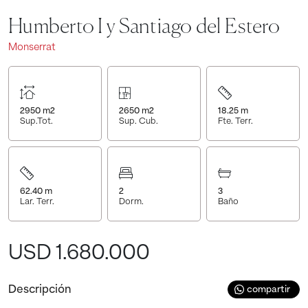
Humberto I y Santiago del Estero
Monserrat
2950
m2
2650
m2
18.25
m
Sup.Tot.
Sup. Cub.
Fte. Terr.
62.40
m
2
3
Lar. Terr.
Dorm.
Baño
USD 1.680.000
Descripción
compartir