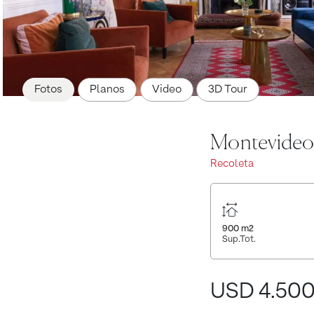
Fotos
Planos
Video
3D Tour
Montevideo 
Recoleta
900
m2
Sup.Tot.
USD 4.50