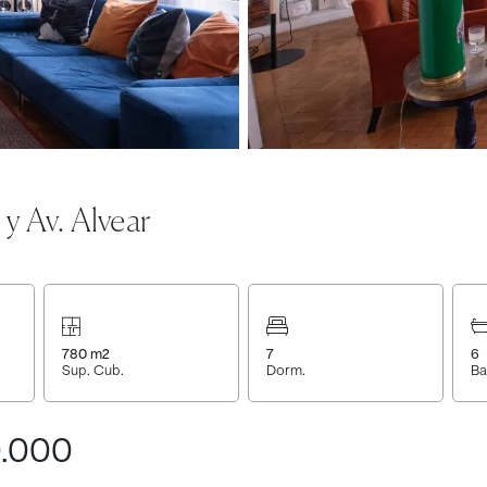
y Av. Alvear
780
m2
7
6
Sup. Cub.
Dorm.
Ba
0.000