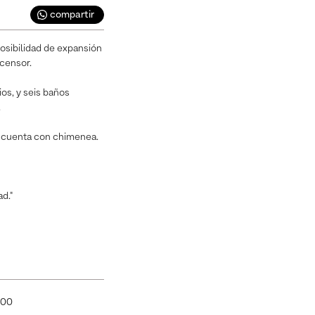
compartir
osibilidad de expansión
scensor.
os, y seis baños
.
e cuenta con chimenea.
d."
000