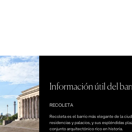
Información útil del bar
RECOLETA
Recoleta es el barrio más elegante de la ciuda
residencias y palacios, y sus espléndidas pla
conjunto arquitectónico rico en historia.