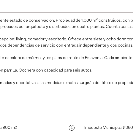
lente estado de conservación. Propiedad de 1.000 m² construidos, con p
aprobados por arquitecto y distribuidos en cuatro plantas. Cuenta con a
epción: living, comedor y escritorio. Ofrece entre siete y ocho dormitori
dos dependencias de servicio con entrada independiente y dos cocinas
te escalera de mármol y los pisos de roble de Eslavonia. Cada ambient
con parrilla. Cochera con capacidad para seis autos.
madas y orientativas. Las medidas exactas surgirán del título de propieda
l
:
900 m2
Impuesto Municipal
:
$ 36