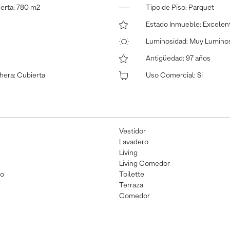
ierta
:
780 m2
Tipo de Piso
:
Parquet
Estado Inmueble
:
Excelen
Luminosidad
:
Muy Lumino
Antigüedad
:
97 años
hera
:
Cubierta
Uso Comercial
:
Si
Vestidor
Lavadero
Living
Living Comedor
io
Toilette
Terraza
Comedor