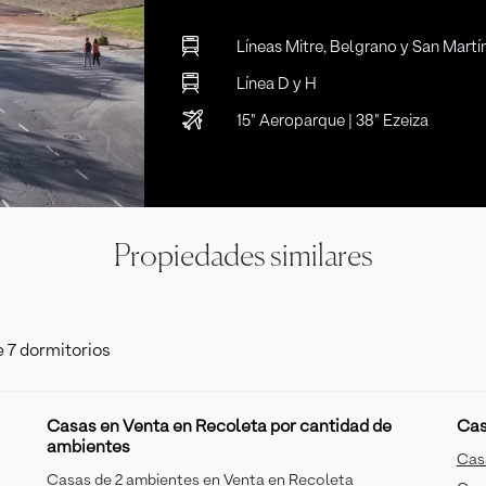
Líneas Mitre, Belgrano y San Martí
Línea D y H
15" Aeroparque | 38" Ezeiza
Propiedades similares
e 7 dormitorios
Casas en Venta en Recoleta por cantidad de
Cas
ambientes
Cas
Casas de 2 ambientes en Venta en Recoleta