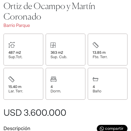
Ortiz de Ocampo y Martín
Coronado
Barrio Parque
487
m2
363
m2
13.85
m
Sup.Tot.
Sup. Cub.
Fte. Terr.
15.40
m
4
4
Lar. Terr.
Dorm.
Baño
USD 3.600.000
Descripción
compartir