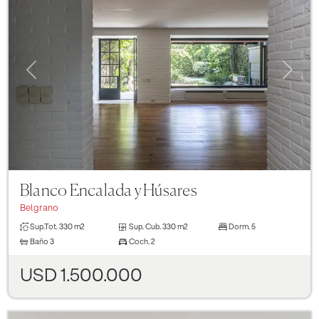
Previous
Next
Blanco Encalada y Húsares
Belgrano
Sup.Tot.
330 m2
Sup. Cub.
330 m2
Dorm.
5
Baño
3
Coch.
2
USD 1.500.000