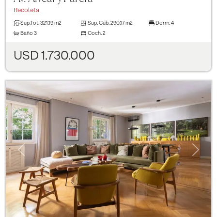
Recoleta
Sup.Tot.
321.19 m2
Sup. Cub.
290.17 m2
Dorm.
4
Baño
3
Coch.
2
USD 1.730.000
Previous
Next