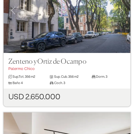
Previous
Next
Zenteno y Ortiz de Ocampo
Palermo Chico
Sup.Tot.
356 m2
Sup. Cub.
356 m2
Dorm.
3
Baño
4
Coch.
3
USD 2.650.000