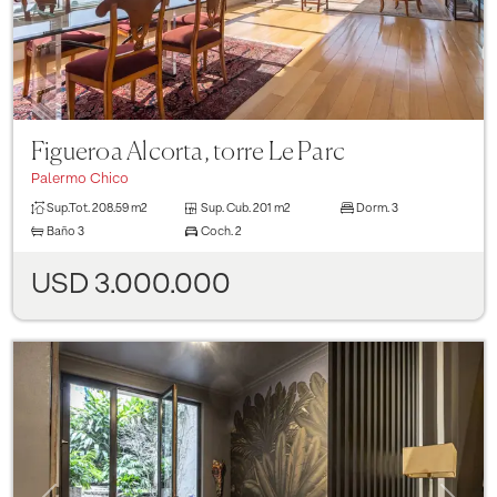
Figueroa Alcorta, torre Le Parc
Palermo Chico
Sup.Tot.
208.59 m2
Sup. Cub.
201 m2
Dorm.
3
Baño
3
Coch.
2
USD 3.000.000
Previous
Next