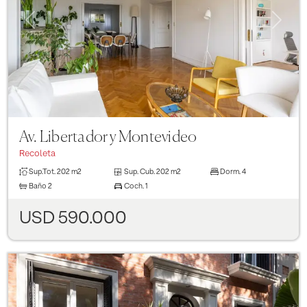
Previous
Next
Av. Libertador y Montevideo
Recoleta
Sup.Tot.
202 m2
Sup. Cub.
202 m2
Dorm.
4
Baño
2
Coch.
1
USD 590.000