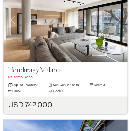
Previous
Next
Honduras y Malabia
Palermo Soho
Sup.Tot.
176.58 m2
Sup. Cub.
145.84 m2
Dorm.
3
Baño
3
Coch.
1
USD 742.000