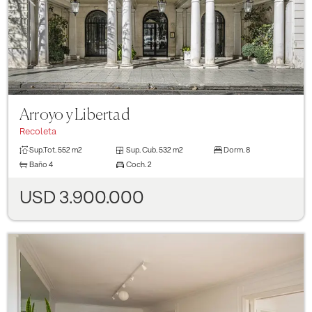
Arroyo y Libertad
Recoleta
Sup.Tot.
552 m2
Sup. Cub.
532 m2
Dorm.
8
Baño
4
Coch.
2
USD 3.900.000