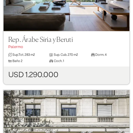
Rep. Árabe Siria y Beruti
Palermo
Sup.Tot.
283 m2
Sup. Cub.
270 m2
Dorm.
4
Baño
2
Coch.
1
USD 1.290.000
Previous
Next