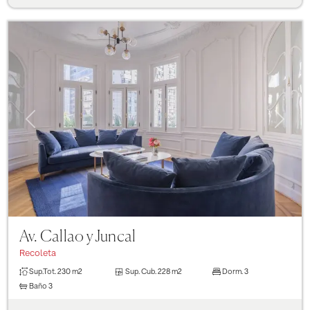
Previous
Next
Av. Callao y Juncal
Recoleta
Sup.Tot.
230 m2
Sup. Cub.
228 m2
Dorm.
3
Baño
3