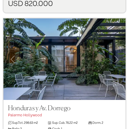
USD 820.000
Previous
Next
Honduras y Av. Dorrego
Palermo Hollywood
Sup.Tot.
298.63 m2
Sup. Cub.
76.22 m2
Dorm.
2
Baño
2
Coch.
1