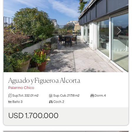
Previous
Next
Aguado y Figueroa Alcorta
Palermo Chico
Sup.Tot.
332.01 m2
Sup. Cub.
217.18 m2
Dorm.
4
Baño
3
Coch.
2
USD 1.700.000