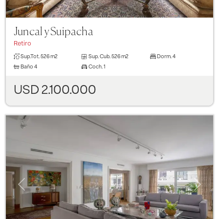
Juncal y Suipacha
Retiro
Sup.Tot.
526 m2
Sup. Cub.
526 m2
Dorm.
4
Baño
4
Coch.
1
USD 2.100.000
Previous
Next