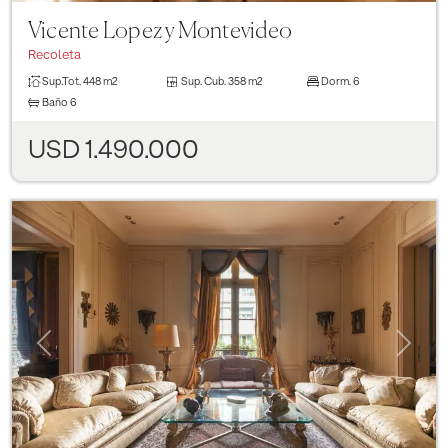
Vicente Lopez y Montevideo
Recoleta
Sup.Tot.
448 m2
Sup. Cub.
358 m2
Dorm.
6
Baño
6
USD 1.490.000
Previous
Next