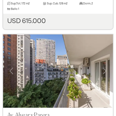
Sup.Tot.
172 m2
Sup. Cub.
128 m2
Dorm.
2
Baño
1
USD 615.000
Previous
Next
Av. Alvear y Parera