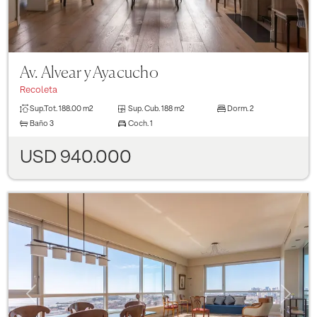
Av. Alvear y Ayacucho
Recoleta
Sup.Tot.
188.00 m2
Sup. Cub.
188 m2
Dorm.
2
Baño
3
Coch.
1
USD 940.000
Previous
Next