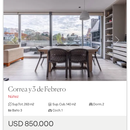
Previous
Next
Correa y 3 de Febrero
Núñez
Sup.Tot.
263 m2
Sup. Cub.
140 m2
Dorm.
2
Baño
3
Coch.
1
USD 850.000