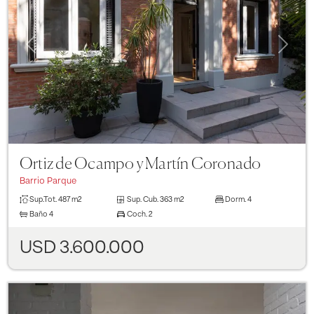
Previous
Next
Ortiz de Ocampo y Martín Coronado
Barrio Parque
Sup.Tot.
487 m2
Sup. Cub.
363 m2
Dorm.
4
Baño
4
Coch.
2
USD 3.600.000