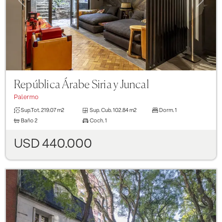
República Árabe Siria y Juncal
Palermo
Sup.Tot.
219.07 m2
Sup. Cub.
102.84 m2
Dorm.
1
Baño
2
Coch.
1
USD 440.000