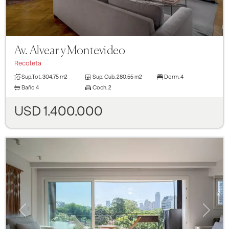
Av. Alvear y Montevideo
Recoleta
Sup.Tot.
304.75 m2
Sup. Cub.
280.55 m2
Dorm.
4
Baño
4
Coch.
2
USD 1.400.000
Previous
Next