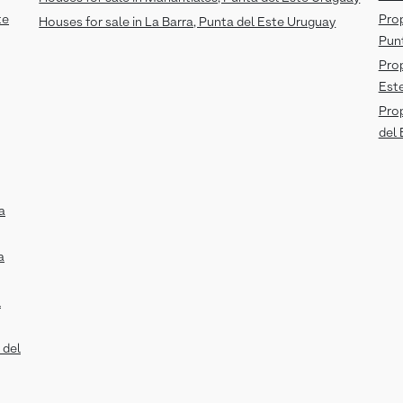
te
Prop
Houses for sale in La Barra, Punta del Este Uruguay
Pun
Prop
Est
Prop
del
a
a
l
 del