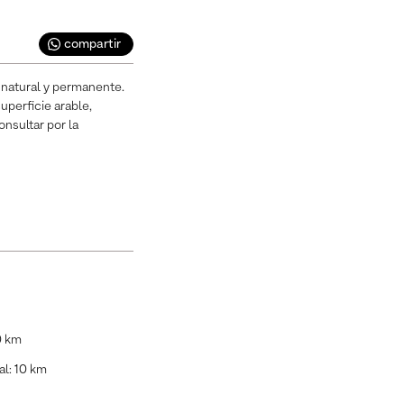
compartir
 natural y permanente.
perficie arable,
nsultar por la
0 km
al
:
10 km