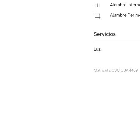
Alambre Intern
Alambre Perime
Servicios
Luz
Matrícula: CUCICBA 4489 |