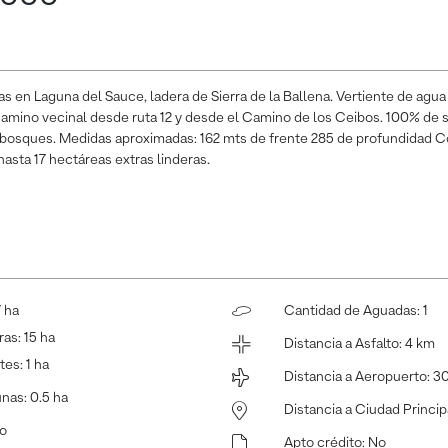
s en Laguna del Sauce, ladera de Sierra de la Ballena. Vertiente de agua
mino vecinal desde ruta 12 y desde el Camino de los Ceibos. 100% de su
 bosques. Medidas aproximadas: 162 mts de frente 285 de profundidad Co
hasta 17 hectáreas extras linderas.
7 ha
Cantidad de Aguadas
:
1
ras
:
15 ha
Distancia a Asfalto
:
4 km
tes
:
1 ha
Distancia a Aeropuerto
:
3
unas
:
0.5 ha
Distancia a Ciudad Princip
o
Apto crédito
:
No