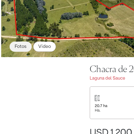
Fotos
Video
Chacra de 2
Laguna del Sauce
20.7
ha
Ha.
USD 1.200