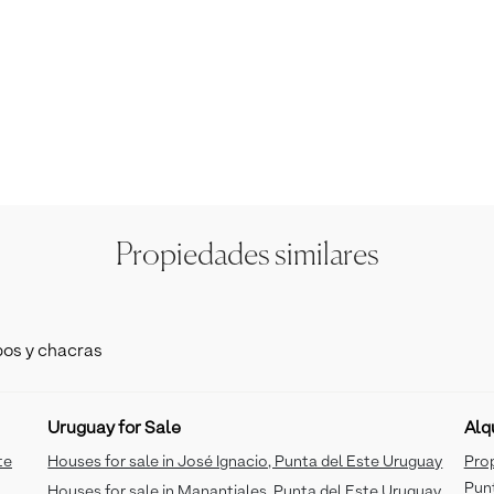
Propiedades similares
os y chacras
Uruguay for Sale
Alq
te
Houses for sale in José Ignacio, Punta del Este Uruguay
Prop
Pun
Houses for sale in Manantiales, Punta del Este Uruguay