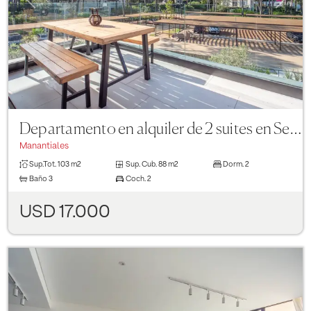
Departamento en alquiler de 2 suites en Sense Manantiales
Manantiales
Sup.Tot.
103 m2
Sup. Cub.
88 m2
Dorm.
2
Baño
3
Coch.
2
USD 17.000