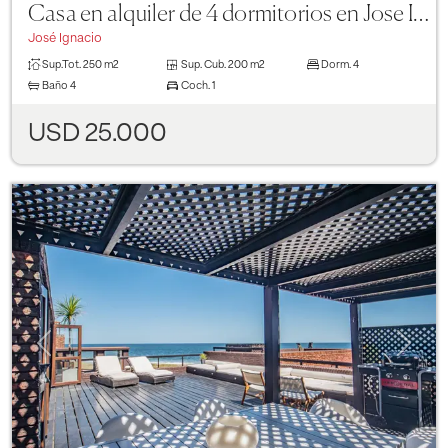
Casa en alquiler de 4 dormitorios en Jose Ignacio a 2 cuadras del mar
José Ignacio
Sup.Tot.
250 m2
Sup. Cub.
200 m2
Dorm.
4
Baño
4
Coch.
1
USD 25.000
Previous
Next