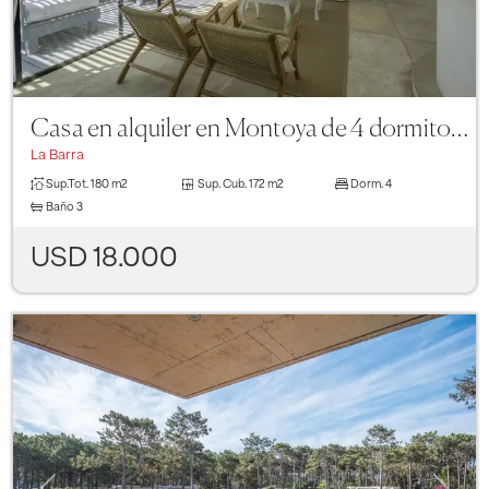
Casa en alquiler en Montoya de 4 dormitorios
La Barra
Sup.Tot.
180 m2
Sup. Cub.
172 m2
Dorm.
4
Baño
3
USD 18.000
Previous
Next