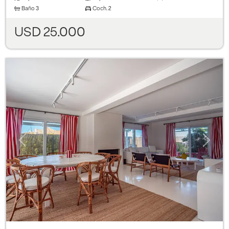
Baño
3
Coch.
2
USD 25.000
Previous
Next