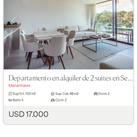
Previous
Next
Departamento en alquiler de 2 suites en Sense Manantiales
Manantiales
Sup.Tot.
103 m2
Sup. Cub.
88 m2
Dorm.
2
Baño
3
Coch.
2
USD 17.000