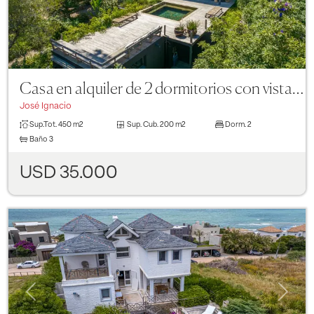
Casa en alquiler de 2 dormitorios con vista al mar y pileta en La Juanita
José Ignacio
Sup.Tot.
450 m2
Sup. Cub.
200 m2
Dorm.
2
Baño
3
USD 35.000
Previous
Next