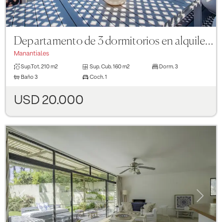
Departamento de 3 dormitorios en alquiler - Terrazas de Manantiales
Manantiales
Sup.Tot.
210 m2
Sup. Cub.
160 m2
Dorm.
3
Baño
3
Coch.
1
USD 20.000
Previous
Next