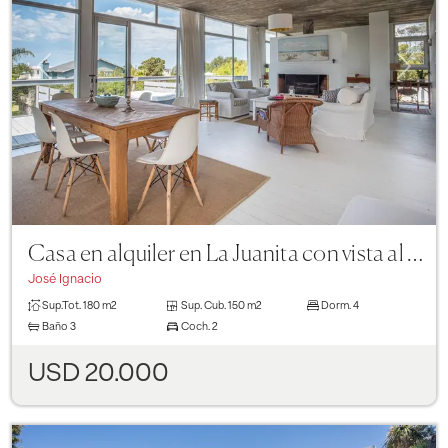
Previous
Next
Casa en alquiler en La Juanita con vista al mar de 4 dormitorios
José Ignacio
Sup.Tot.
180 m2
Sup. Cub.
150 m2
Dorm.
4
Baño
3
Coch.
2
USD 20.000