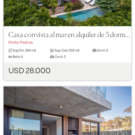
Casa con vista al mar en alquiler de 5 dormitorios en Punta Piedras
Punta Piedras
Sup.Tot.
300 m2
Sup. Cub.
250 m2
Dorm.
5
Baño
5
Coch.
2
USD 28.000
Previous
Next