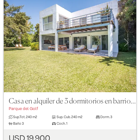
Previous
Next
Casa en alquiler de 3 dormitorios en barrio El Golf
Parque del Golf
Sup.Tot.
240 m2
Sup. Cub.
240 m2
Dorm.
3
Baño
3
Coch.
1
USD 19.900