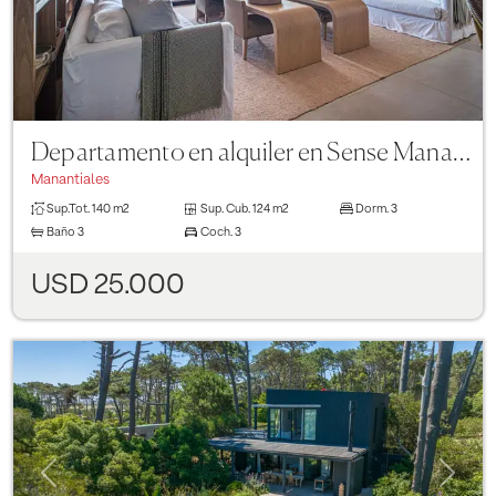
Departamento en alquiler en Sense Manantiales de 3 dormitorios, 0
Manantiales
Sup.Tot.
140 m2
Sup. Cub.
124 m2
Dorm.
3
Baño
3
Coch.
3
USD 25.000
Previous
Next