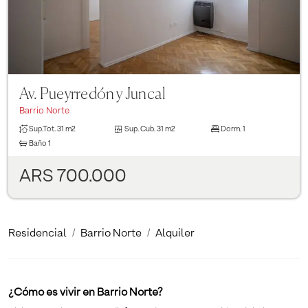
Av. Pueyrredón y Juncal
Barrio Norte
Sup.Tot.
31 m2
Sup. Cub.
31 m2
Dorm.
1
Baño
1
ARS 700.000
Residencial
Barrio Norte
Alquiler
¿Cómo es vivir en Barrio Norte?