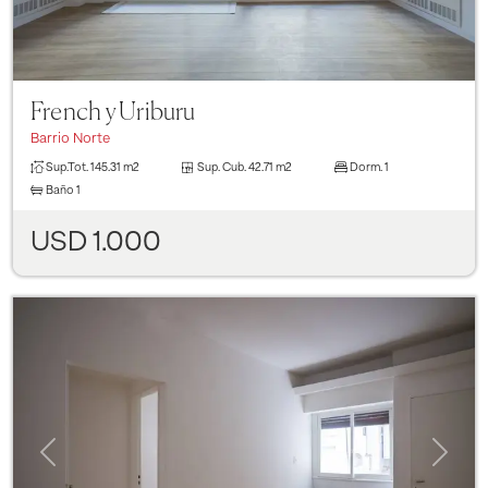
French y Uriburu
Barrio Norte
Sup.Tot.
145.31 m2
Sup. Cub.
42.71 m2
Dorm.
1
Baño
1
USD 1.000
Previous
Next