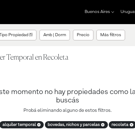
Buenos Aires
Urugua
Tipo Propiedad (1)
Amb | Dorm
Precio
Más filtros
ler Temporal en Recoleta
ste momento no hay propiedades como l
buscás
Probá eliminando alguno de estos filtros.
alquiler temporal
bovedas, nichos y parcelas
recoleta