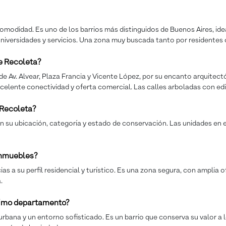
comodidad. Es uno de los barrios más distinguidos de Buenos Aires, idea
 universidades y servicios. Una zona muy buscada tanto por residentes
e Recoleta?
e Av. Alvear, Plaza Francia y Vicente López, por su encanto arquitec
xcelente conectividad y oferta comercial. Las calles arboladas con edi
 Recoleta?
 su ubicación, categoría y estado de conservación. Las unidades en ed
 inmuebles?
a su perfil residencial y turístico. Es una zona segura, con amplia of
.
óximo departamento?
urbana y un entorno sofisticado. Es un barrio que conserva su valor a l