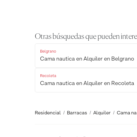
Otras búsquedas que pueden intere
Belgrano
Cama nautica en Alquiler en Belgrano
Recoleta
Cama nautica en Alquiler en Recoleta
Residencial
Barracas
Alquiler
Cama na