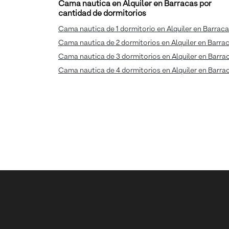
Cama nautica en Alquiler en Barracas por
cantidad de dormitorios
Cama nautica de 1 dormitorio en Alquiler en Barrac
Cama nautica de 2 dormitorios en Alquiler en Barra
Cama nautica de 3 dormitorios en Alquiler en Barra
Cama nautica de 4 dormitorios en Alquiler en Barra