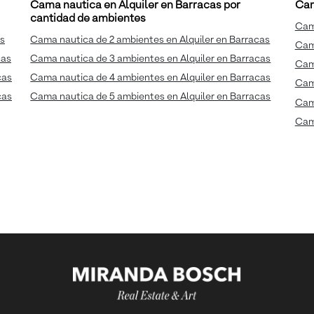
Cama nautica en Alquiler en Barracas por
Cam
cantidad de ambientes
Cama
as
Cama nautica de 2 ambientes en Alquiler en Barracas
Cama
cas
Cama nautica de 3 ambientes en Alquiler en Barracas
Cam
cas
Cama nautica de 4 ambientes en Alquiler en Barracas
Cama
cas
Cama nautica de 5 ambientes en Alquiler en Barracas
Cama
Cama