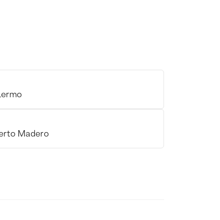
alermo
uerto Madero