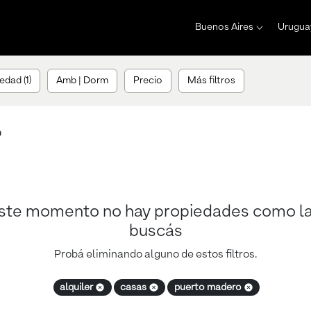
Buenos Aires
Urugua
edad (1)
Amb | Dorm
Precio
Más filtros
o
ste momento no hay propiedades como l
buscás
Probá eliminando alguno de estos filtros.
alquiler
casas
puerto madero