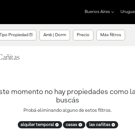
Buenos Aires
Urugua
Tipo Propiedad (1)
Amb | Dorm
Precio
Más filtros
Cañitas
ste momento no hay propiedades como l
buscás
Probá eliminando alguno de estos filtros.
alquiler temporal
casas
las cañitas