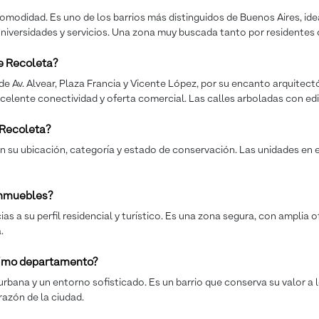
comodidad. Es uno de los barrios más distinguidos de Buenos Aires, idea
 universidades y servicios. Una zona muy buscada tanto por residentes
e Recoleta?
e Av. Alvear, Plaza Francia y Vicente López, por su encanto arquitec
xcelente conectividad y oferta comercial. Las calles arboladas con edi
 Recoleta?
 su ubicación, categoría y estado de conservación. Las unidades en ed
 inmuebles?
a su perfil residencial y turístico. Es una zona segura, con amplia of
.
óximo departamento?
urbana y un entorno sofisticado. Es un barrio que conserva su valor a l
razón de la ciudad.