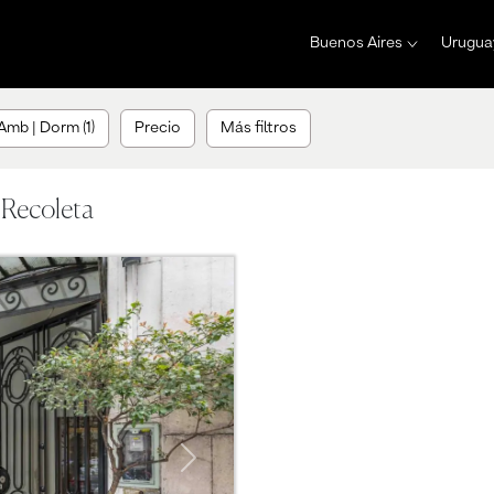
Buenos Aires
Urugua
Amb | Dorm (1)
Precio
Más filtros
 Recoleta
Next