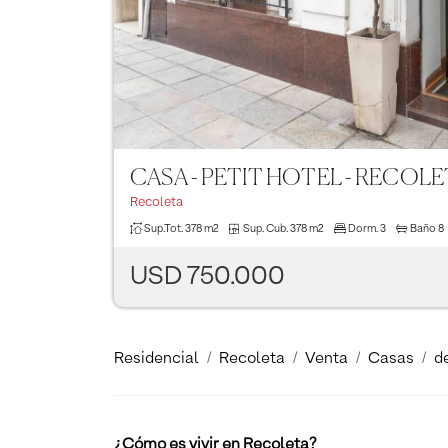
CASA - PETIT HOTEL - RECOL
Recoleta
Sup.Tot.
378 m2
Sup. Cub.
378 m2
Dorm.
3
Baño
8
USD 750.000
Residencial
Recoleta
Venta
Casas
d
¿Cómo es vivir en Recoleta?