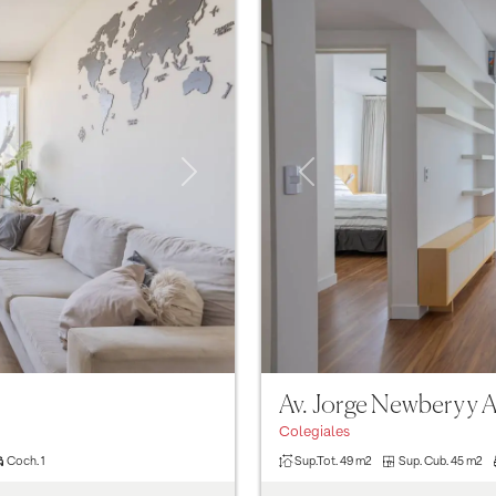
Previous
Next
Av. Jorge Newbery y 
Colegiales
Sup.Tot.
49 m2
Sup. Cub.
45 m2
Coch.
1