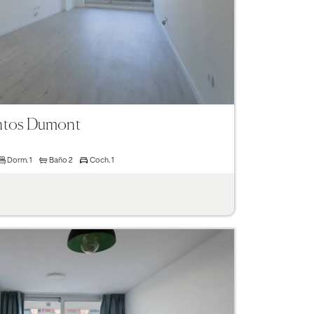
antos Dumont
Dorm.
1
Baño
2
Coch.
1