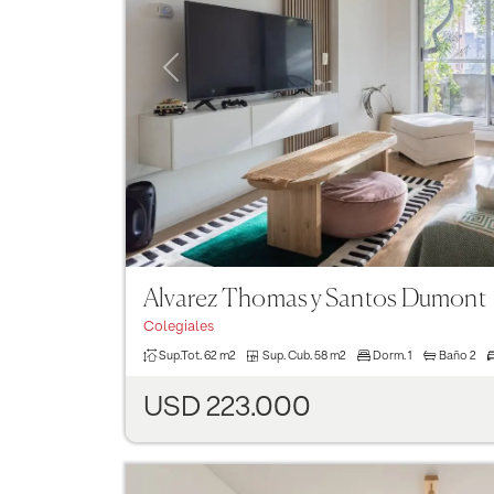
Previous
Alvarez Thomas y Santos Dumont
Colegiales
Sup.Tot.
62 m2
Sup. Cub.
58 m2
Dorm.
1
Baño
2
USD 223.000