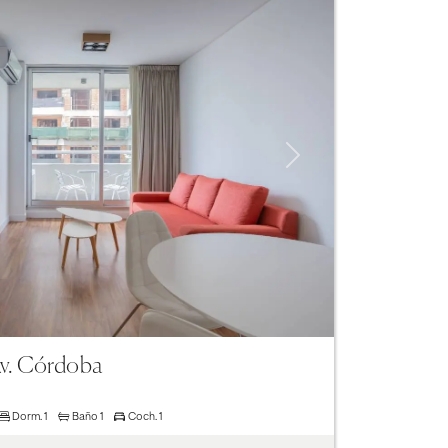
Next
Av. Córdoba
Dorm.
1
Baño
1
Coch.
1