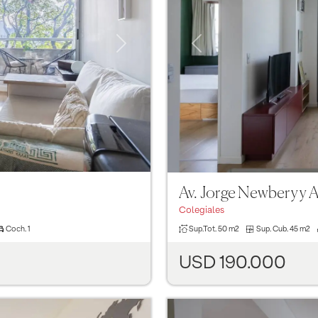
Next
Previous
Av. Jorge Newbery y 
Colegiales
Coch.
1
Sup.Tot.
50 m2
Sup. Cub.
45 m2
USD 190.000