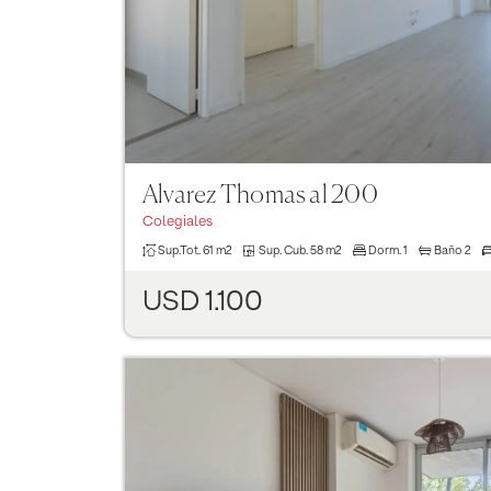
Alvarez Thomas al 200
Colegiales
Sup.Tot.
61 m2
Sup. Cub.
58 m2
Dorm.
1
Baño
2
USD 1.100