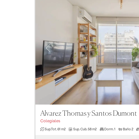
Previous
Alvarez Thomas y Santos Dumont
Colegiales
Sup.Tot.
61 m2
Sup. Cub.
58 m2
Dorm.
1
Baño
2