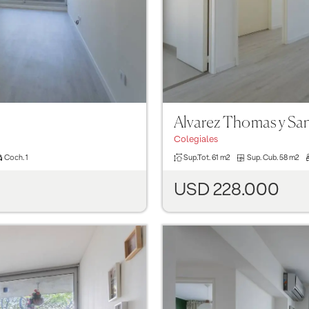
Alvarez Thomas y S
Colegiales
Coch.
1
Sup.Tot.
61 m2
Sup. Cub.
58 m2
USD 228.000