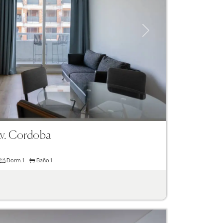
Next
Av. Cordoba
Dorm.
1
Baño
1