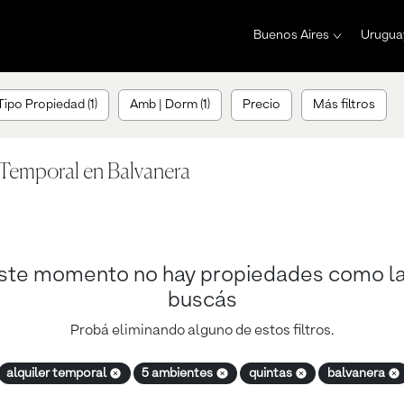
Buenos Aires
Urugua
Tipo Propiedad (1)
Amb | Dorm (1)
Precio
Más filtros
 Temporal en Balvanera
ste momento no hay propiedades como l
buscás
Probá eliminando alguno de estos filtros.
alquiler temporal
5 ambientes
quintas
balvanera