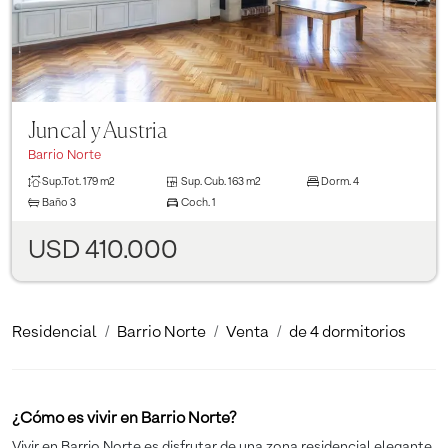
Juncal y Austria
Barrio Norte
Sup.Tot.
179 m2
Sup. Cub.
163 m2
Dorm.
4
Baño
3
Coch.
1
USD 410.000
Residencial
Barrio Norte
Venta
de 4 dormitorios
¿Cómo es vivir en Barrio Norte?
Vivir en Barrio Norte es disfrutar de una zona residencial elegante,