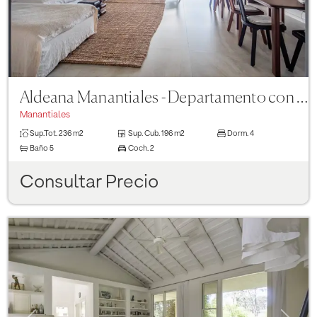
Aldeana Manantiales - Departamento con vista al mar - 4 suites
Manantiales
Sup.Tot.
236 m2
Sup. Cub.
196 m2
Dorm.
4
Baño
5
Coch.
2
Consultar Precio
Previous
Next