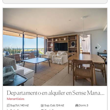
Previous
Next
Departamento en alquiler en Sense Manantiales de 3 dormitorios
Manantiales
Sup.Tot.
140 m2
Sup. Cub.
124 m2
Dorm.
3