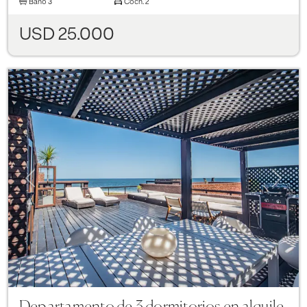
Baño
3
Coch.
2
USD 25.000
Previous
Next