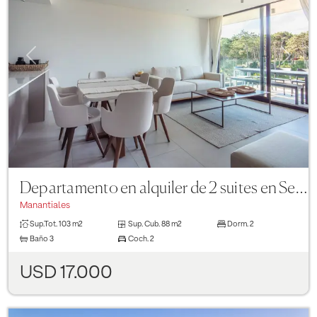
Previous
Next
Departamento en alquiler de 2 suites en Sense Manantiales
Manantiales
Sup.Tot.
103 m2
Sup. Cub.
88 m2
Dorm.
2
Baño
3
Coch.
2
USD 17.000