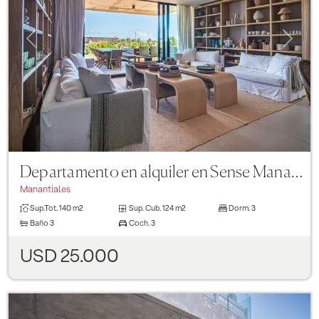
Previous
Next
Departamento en alquiler en Sense Manantiales de 3 dormitorios, 0
Manantiales
Sup.Tot.
140 m2
Sup. Cub.
124 m2
Dorm.
3
Baño
3
Coch.
3
USD 25.000