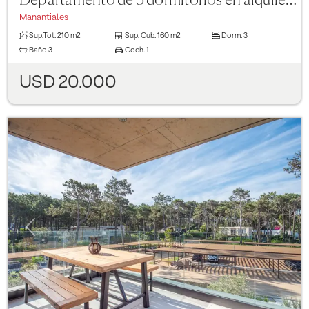
Departamento de 3 dormitorios en alquiler - Terrazas de Manantiales
Manantiales
Sup.Tot.
210 m2
Sup. Cub.
160 m2
Dorm.
3
Baño
3
Coch.
1
USD 20.000
Previous
Next