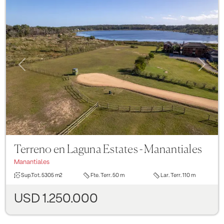
Previous
Next
Terreno en Laguna Estates - Manantiales
Manantiales
Sup.Tot.
5305 m2
Fte. Terr.
50 m
Lar. Terr.
110 m
USD 1.250.000