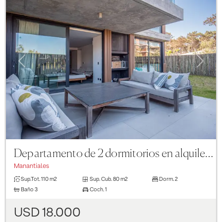
Previous
Next
Departamento de 2 dormitorios en alquiler en Sense Manantiales
Manantiales
Sup.Tot.
110 m2
Sup. Cub.
80 m2
Dorm.
2
Baño
3
Coch.
1
USD 18.000