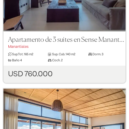
Apartamento de 3 suites en Sense Manantiales
Manantiales
Sup.Tot.
165 m2
Sup. Cub.
140 m2
Dorm.
3
Baño
4
Coch.
2
USD 760.000