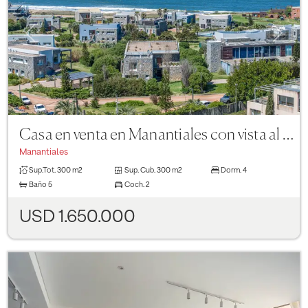
Previous
Next
Casa en venta en Manantiales con vista al mar
Manantiales
Sup.Tot.
300 m2
Sup. Cub.
300 m2
Dorm.
4
Baño
5
Coch.
2
USD 1.650.000