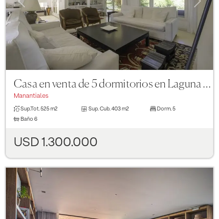
Casa en venta de 5 dormitorios en Laguna Blanca
Manantiales
Sup.Tot.
525 m2
Sup. Cub.
403 m2
Dorm.
5
Baño
6
USD 1.300.000