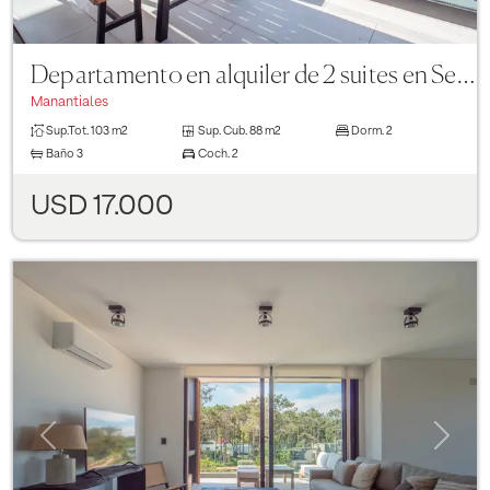
Departamento en alquiler de 2 suites en Sense Manantiales
Manantiales
Sup.Tot.
103 m2
Sup. Cub.
88 m2
Dorm.
2
Baño
3
Coch.
2
USD 17.000
Previous
Next