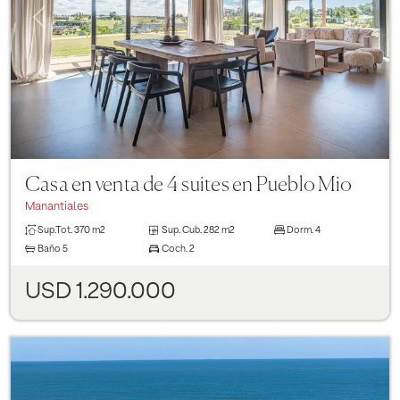
Previous
Next
Casa en venta de 4 suites en Pueblo Mio
Manantiales
Sup.Tot.
370 m2
Sup. Cub.
282 m2
Dorm.
4
Baño
5
Coch.
2
USD 1.290.000