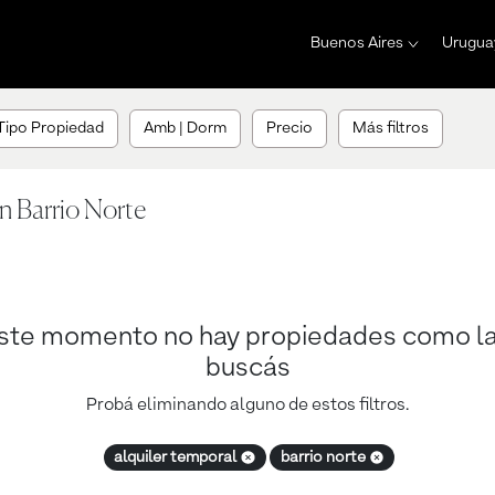
Buenos Aires
Urugua
Tipo Propiedad
Amb | Dorm
Precio
Más filtros
n Barrio Norte
ste momento no hay propiedades como l
buscás
Probá eliminando alguno de estos filtros.
alquiler temporal
barrio norte