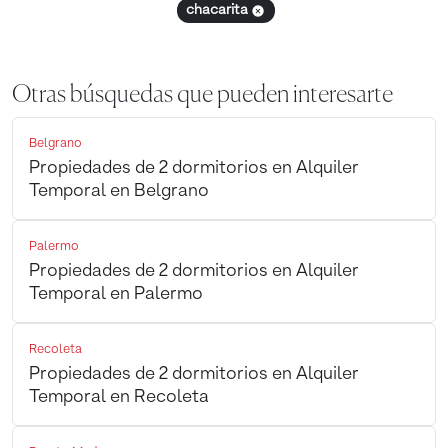
chacarita
Otras búsquedas que pueden interesarte
Belgrano
Propiedades de 2 dormitorios en Alquiler
Temporal en Belgrano
Palermo
Propiedades de 2 dormitorios en Alquiler
Temporal en Palermo
Recoleta
Propiedades de 2 dormitorios en Alquiler
Temporal en Recoleta