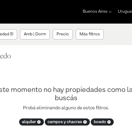
Buenos Aires
Urugua
edad (1)
Amb | Dorm
Precio
Más filtros
oedo
ste momento no hay propiedades como l
buscás
Probá eliminando alguno de estos filtros.
alquiler
campos y chacras
boedo