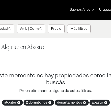
Buenos Aires
Urugua
edad (1)
Amb | Dorm (1)
Precio
Más filtros
 Alquiler en Abasto
ste momento no hay propiedades como l
buscás
Probá eliminando alguno de estos filtros.
alquiler
2 dormitorios
departamentos
abasto