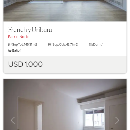
French y Uriburu
Barrio Norte
Sup.Tot.
145.31 m2
Sup. Cub.
42.71 m2
Dorm.
1
Baño
1
USD 1.000
Previous
Next