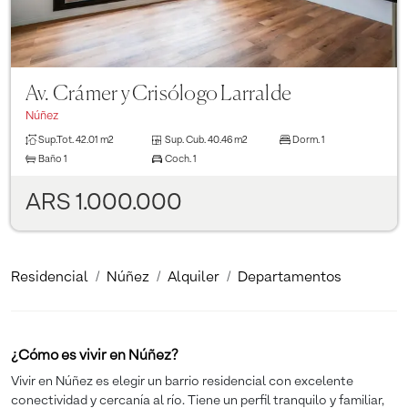
Av. Crámer y Crisólogo Larralde
Núñez
Sup.Tot.
42.01 m2
Sup. Cub.
40.46 m2
Dorm.
1
Baño
1
Coch.
1
ARS 1.000.000
Residencial
Núñez
Alquiler
Departamentos
¿Cómo es vivir en Núñez?
Vivir en Núñez es elegir un barrio residencial con excelente
conectividad y cercanía al río. Tiene un perfil tranquilo y familiar,