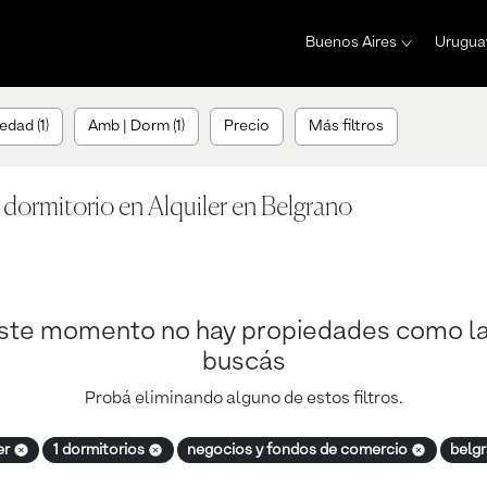
Buenos Aires
Urugua
edad (1)
Amb | Dorm (1)
Precio
Más filtros
dormitorio en Alquiler en Belgrano
ste momento no hay propiedades como l
buscás
Probá eliminando alguno de estos filtros.
er
1 dormitorios
negocios y fondos de comercio
belg