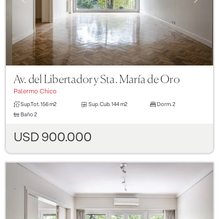
Av. del Libertador y Sta. María de Oro
Palermo Chico
Sup.Tot.
156 m2
Sup. Cub.
144 m2
Dorm.
2
Baño
2
USD 900.000