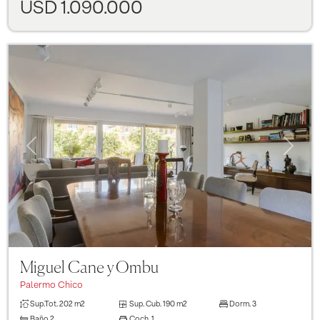
USD 1.090.000
Previous
Next
Miguel Cane y Ombu
Palermo Chico
Sup.Tot.
202 m2
Sup. Cub.
190 m2
Dorm.
3
Baño
2
Coch.
1