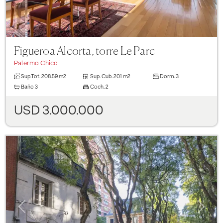
Figueroa Alcorta, torre Le Parc
Palermo Chico
Sup.Tot.
208.59 m2
Sup. Cub.
201 m2
Dorm.
3
Baño
3
Coch.
2
USD 3.000.000
Previous
Next