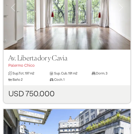
Previous
Next
Av. Libertador y Cavia
Palermo Chico
Sup.Tot.
197 m2
Sup. Cub.
191 m2
Dorm.
3
Baño
2
Coch.
1
USD 750.000