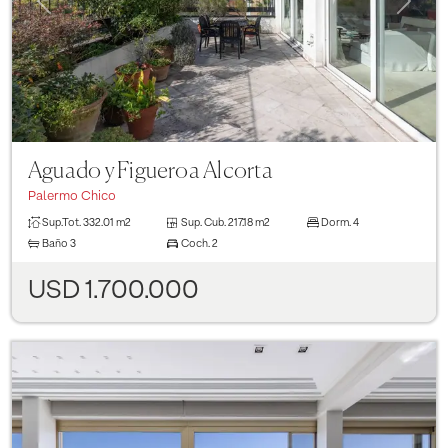
Aguado y Figueroa Alcorta
Palermo Chico
Sup.Tot.
332.01 m2
Sup. Cub.
217.18 m2
Dorm.
4
Baño
3
Coch.
2
USD 1.700.000