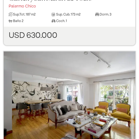
Palermo Chico
Sup.Tot.
187 m2
Sup. Cub.
173 m2
Dorm.
3
Baño
2
Coch.
1
USD 630.000
Previous
Next