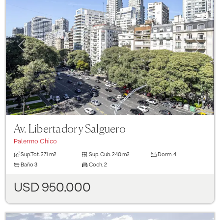
Previous
Next
Av. Libertador y Salguero
Palermo Chico
Sup.Tot.
271 m2
Sup. Cub.
240 m2
Dorm.
4
Baño
3
Coch.
2
USD 950.000