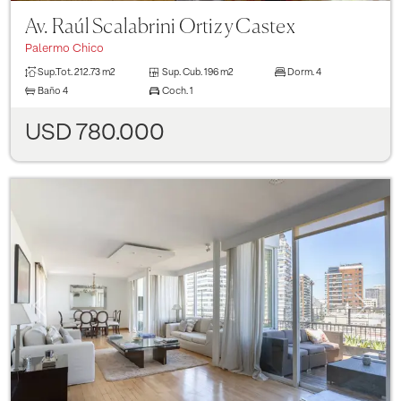
Av. Raúl Scalabrini Ortiz y Castex
Palermo Chico
Sup.Tot.
212.73 m2
Sup. Cub.
196 m2
Dorm.
4
Baño
4
Coch.
1
USD 780.000
Previous
Next