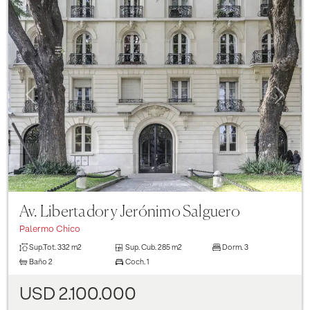
Previous
Next
Av. Libertador y Jerónimo Salguero
Palermo Chico
Sup.Tot.
332 m2
Sup. Cub.
285 m2
Dorm.
3
Baño
2
Coch.
1
USD 2.100.000