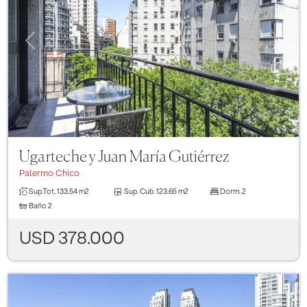
Previous
Next
Ugarteche y Juan María Gutiérrez
Palermo Chico
Sup.Tot.
133.54 m2
Sup. Cub.
123.65 m2
Dorm.
2
Baño
2
USD 378.000