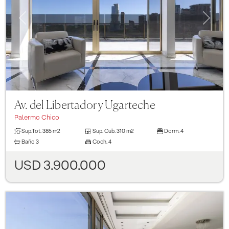
Previous
Next
Av. del Libertador y Ugarteche
Palermo Chico
Sup.Tot.
385 m2
Sup. Cub.
310 m2
Dorm.
4
Baño
3
Coch.
4
USD 3.900.000