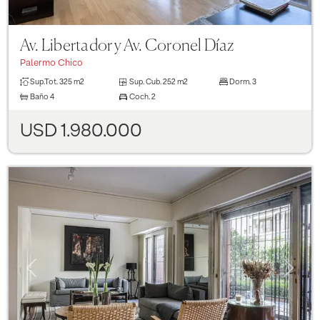
Av. Libertador y Av. Coronel Díaz
Palermo Chico
Sup.Tot.
325 m2
Sup. Cub.
252 m2
Dorm.
3
Baño
4
Coch.
2
USD 1.980.000
Previous
Next