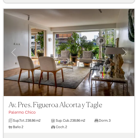
Previous
Next
Av. Pres. Figueroa Alcorta y Tagle
Palermo Chico
Sup.Tot.
238.86 m2
Sup. Cub.
238.86 m2
Dorm.
3
Baño
2
Coch.
2