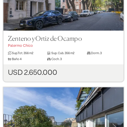
Zenteno y Ortiz de Ocampo
Palermo Chico
Sup.Tot.
356 m2
Sup. Cub.
356 m2
Dorm.
3
Baño
4
Coch.
3
USD 2.650.000
Previous
Next