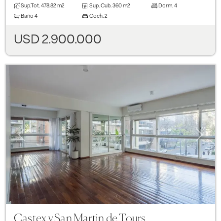
Sup.Tot.
478.82 m2
Sup. Cub.
360 m2
Dorm.
4
Baño
4
Coch.
2
USD 2.900.000
Previous
Next
Castex y San Martin de Tours