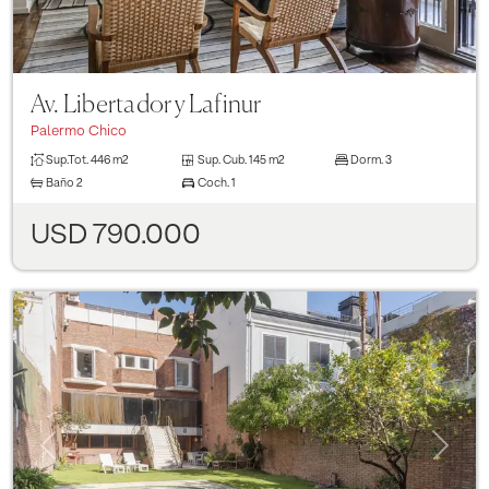
Av. Libertador y Lafinur
Palermo Chico
Sup.Tot.
446 m2
Sup. Cub.
145 m2
Dorm.
3
Baño
2
Coch.
1
USD 790.000
Previous
Next