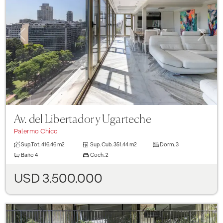
Previous
Next
Av. del Libertador y Ugarteche
Palermo Chico
Sup.Tot.
416.46 m2
Sup. Cub.
351.44 m2
Dorm.
3
Baño
4
Coch.
2
USD 3.500.000