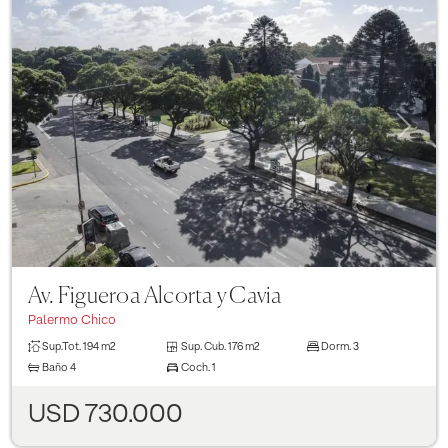
Previous
Next
Av. Figueroa Alcorta y Cavia
Palermo Chico
Sup.Tot.
194 m2
Sup. Cub.
176 m2
Dorm.
3
Baño
4
Coch.
1
USD 730.000