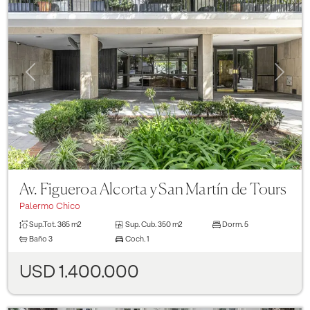
Previous
Next
Av. Figueroa Alcorta y San Martín de Tours
Palermo Chico
Sup.Tot.
365 m2
Sup. Cub.
350 m2
Dorm.
5
Baño
3
Coch.
1
USD 1.400.000