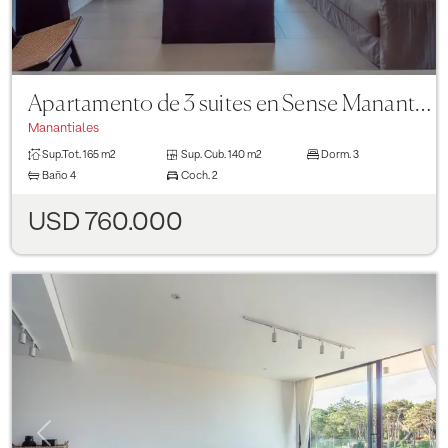
Apartamento de 3 suites en Sense Manantiales
Manantiales
Sup.Tot.
165 m2
Sup. Cub.
140 m2
Dorm.
3
Baño
4
Coch.
2
USD 760.000
Previous
Next