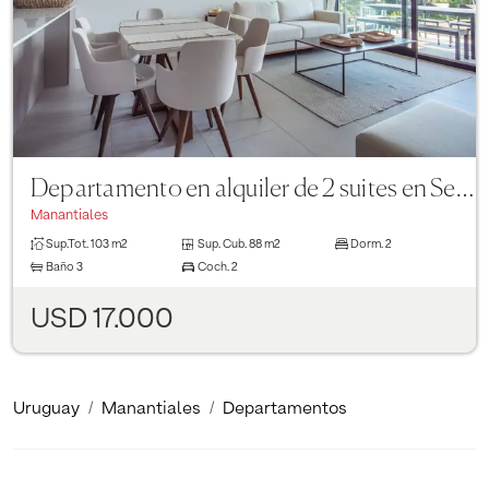
Departamento en alquiler de 2 suites en Sense Manantiales
Manantiales
Sup.Tot.
103 m2
Sup. Cub.
88 m2
Dorm.
2
Baño
3
Coch.
2
USD 17.000
Uruguay
Manantiales
Departamentos