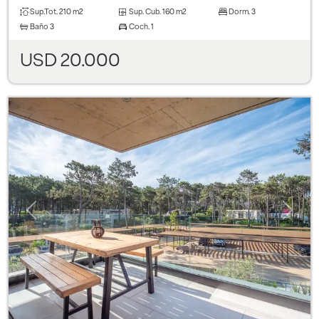
Sup.Tot.
210 m2
Sup. Cub.
160 m2
Dorm.
3
Baño
3
Coch.
1
USD 20.000
Previous
Next