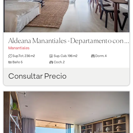
Aldeana Manantiales - Departamento con vista al mar - 4 suites
Manantiales
Sup.Tot.
236 m2
Sup. Cub.
196 m2
Dorm.
4
Baño
5
Coch.
2
Consultar Precio