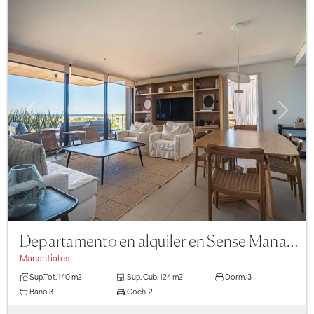
Previous
Next
Departamento en alquiler en Sense Manantiales de 3 dormitorios
Manantiales
Sup.Tot.
140 m2
Sup. Cub.
124 m2
Dorm.
3
Baño
3
Coch.
2