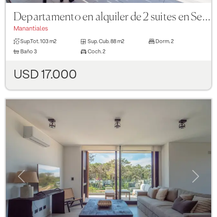
Departamento en alquiler de 2 suites en Sense Manantiales
Manantiales
Sup.Tot.
103 m2
Sup. Cub.
88 m2
Dorm.
2
Baño
3
Coch.
2
USD 17.000
Previous
Next