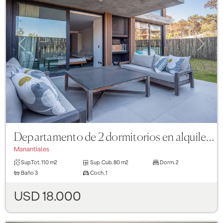
Previous
Next
Departamento de 2 dormitorios en alquiler en Sense Manantiales
Manantiales
Sup.Tot.
110 m2
Sup. Cub.
80 m2
Dorm.
2
Baño
3
Coch.
1
USD 18.000