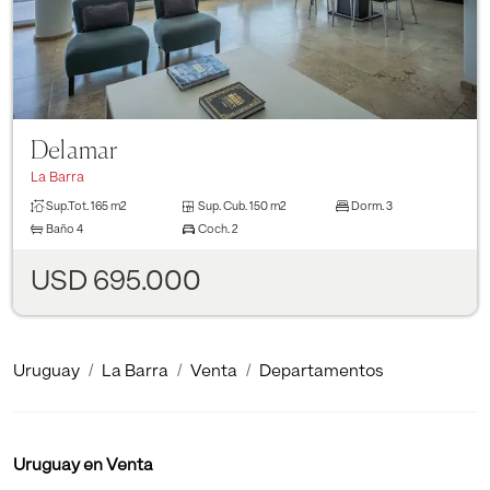
Delamar
La Barra
Sup.Tot.
165 m2
Sup. Cub.
150 m2
Dorm.
3
Baño
4
Coch.
2
USD 695.000
Uruguay
La Barra
Venta
Departamentos
Uruguay en Venta