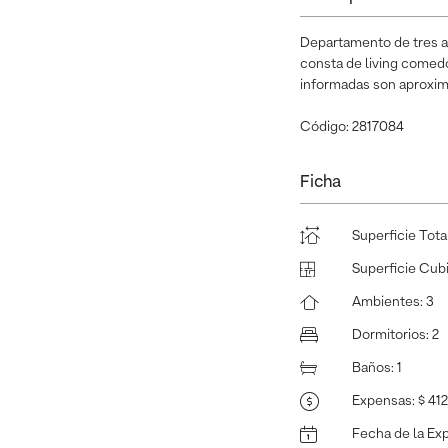
Departamento de tres am
consta de living comedor
informadas son aproxima
Código: 2817084
Ficha
Superficie Tota
Superficie Cub
Ambientes
:
3
Dormitorios
:
2
Baños
:
1
Expensas
:
$ 41
Fecha de la Ex