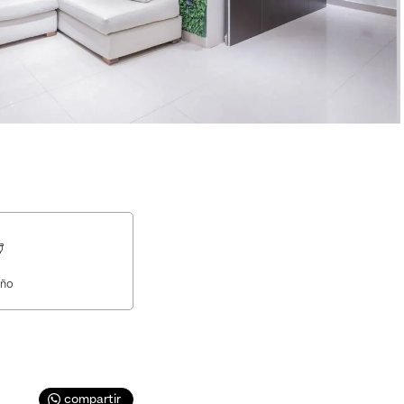
ño
compartir