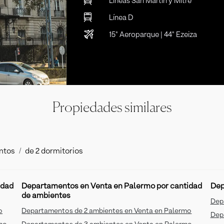
Líneas San Martín y Mitre
Línea D
15" Aeroparque | 44" Ezeiza
Propiedades similares
ntos
de 2 dormitorios
idad
Departamentos en Venta en Palermo por cantidad
Dep
de ambientes
Dep
o
Departamentos de 2 ambientes en Venta en Palermo
Dep