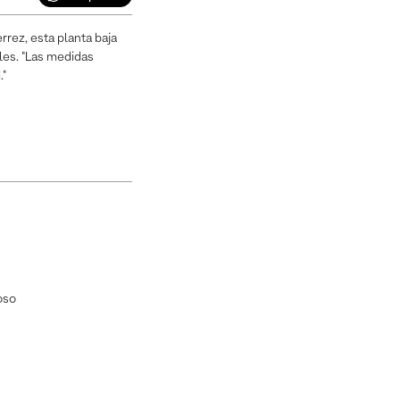
rez, esta planta baja
ales. "Las medidas
."
oso