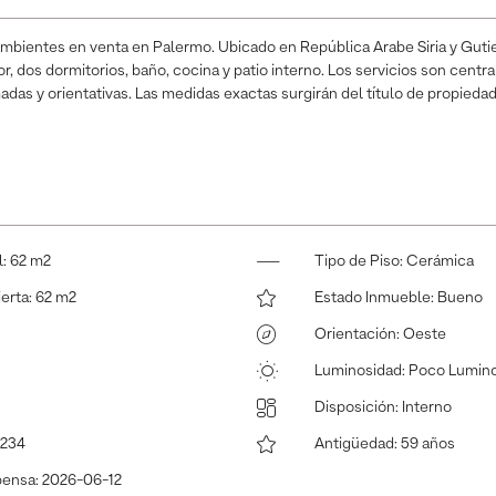
bientes en venta en Palermo. Ubicado en República Arabe Siria y Gutier
, dos dormitorios, baño, cocina y patio interno. Los servicios son centr
das y orientativas. Las medidas exactas surgirán del título de propiedad
l
:
62 m2
Tipo de Piso
:
Cerámica
ierta
:
62 m2
Estado Inmueble
:
Bueno
Orientación
:
Oeste
Luminosidad
:
Poco Lumin
Disposición
:
Interno
2234
Antigüedad
:
59 años
pensa
:
2026-06-12