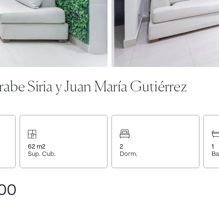
abe Siria y Juan María Gutiérrez
62
m2
2
1
Sup. Cub.
Dorm.
Ba
000