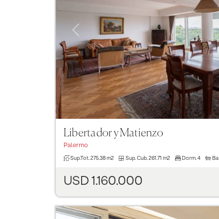
Previous
Libertador y Matienzo
Palermo
Sup.Tot.
275.38 m2
Sup. Cub.
261.71 m2
Dorm.
4
Ba
USD 1.160.000