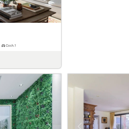
Coch.
1
Next
Previous