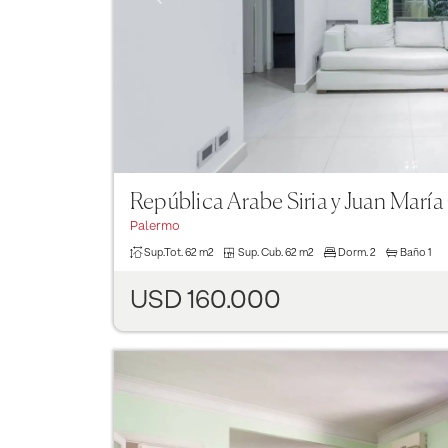
República Arabe Siria y Juan María
Palermo
Sup.Tot.
62 m2
Sup. Cub.
62 m2
Dorm.
2
Baño
1
USD 160.000