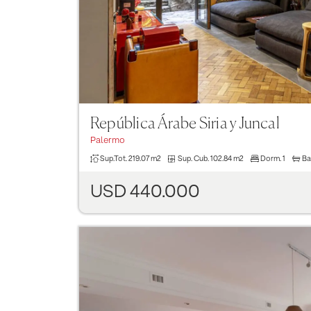
República Árabe Siria y Juncal
Palermo
Sup.Tot.
219.07 m2
Sup. Cub.
102.84 m2
Dorm.
1
Ba
USD 440.000