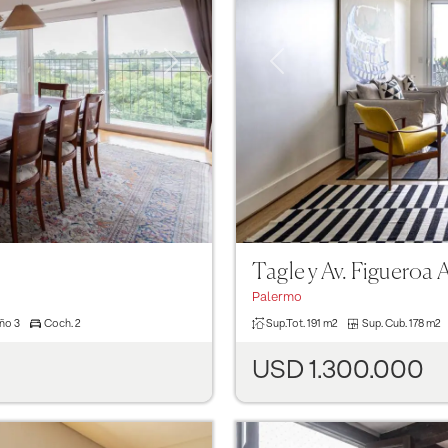
Next
Previous
Tagle y Av. Figueroa 
Palermo
ño
3
Coch.
2
Sup.Tot.
191 m2
Sup. Cub.
178 m2
USD 1.300.000