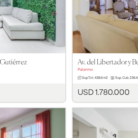
 Gutiérrez
Av. del Libertador y B
Palermo
Sup.Tot.
438.6 m2
Sup. Cub.
236.
USD 1.780.000