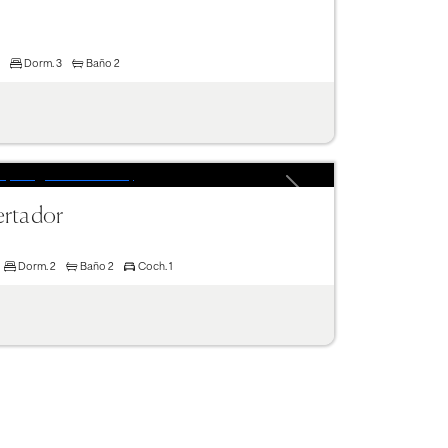
Dorm.
3
Baño
2
Next
ertador
Dorm.
2
Baño
2
Coch.
1