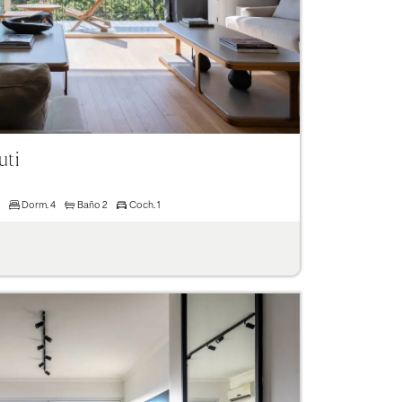
uti
Dorm.
4
Baño
2
Coch.
1