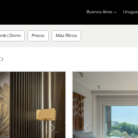
Buenos Aires
Urugua
mb | Dorm
Precio
Más filtros
o
Next
Previous