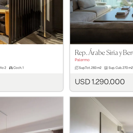
Rep. Árabe Siria y Ber
Palermo
ño
2
Coch.
1
Sup.Tot.
283 m2
Sup. Cub.
270 m2
USD 1.290.000