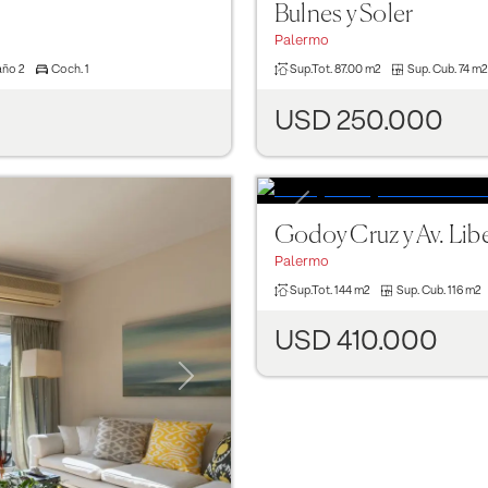
Bulnes y Soler
Palermo
año
2
Coch.
1
Sup.Tot.
87.00 m2
Sup. Cub.
74 m2
USD 250.000
Previous
Godoy Cruz y Av. Lib
Palermo
Sup.Tot.
144 m2
Sup. Cub.
116 m2
USD 410.000
Next