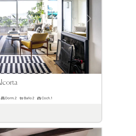
Next
Alcorta
Dorm.
2
Baño
2
Coch.
1