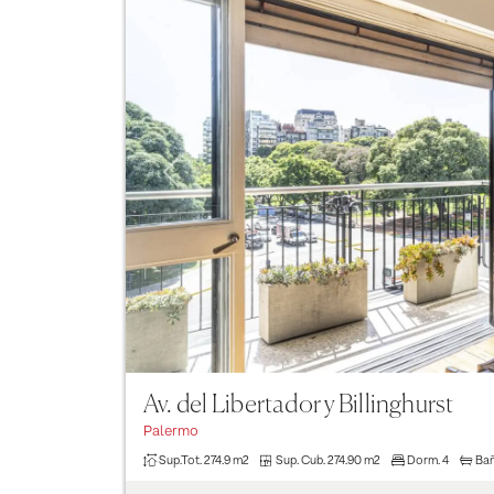
Previous
Av. del Libertador y Billinghurst
Palermo
Sup.Tot.
274.9 m2
Sup. Cub.
274.90 m2
Dorm.
4
Ba