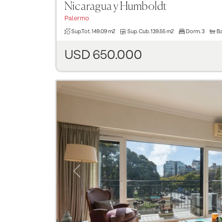
Nicaragua y Humboldt
Palermo
Sup.Tot.
149.09 m2
Sup. Cub.
139.55 m2
Dorm.
3
B
USD 650.000
Previous