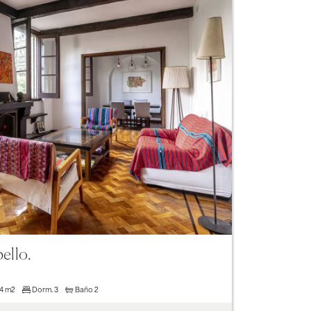
Next
bello.
94 m2
Dorm.
3
Baño
2