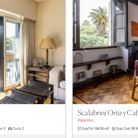
Next
Previous
Scalabrini Ortiz y Ca
Palermo
ño
3
Coch.
2
Sup.Tot.
184.35 m2
Sup. Cub.
181.