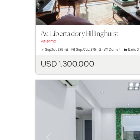
Av. Libertador y Billinghurst
Palermo
Sup.Tot.
275 m2
Sup. Cub.
275 m2
Dorm.
4
Baño
3
USD 1.300.000
Previous