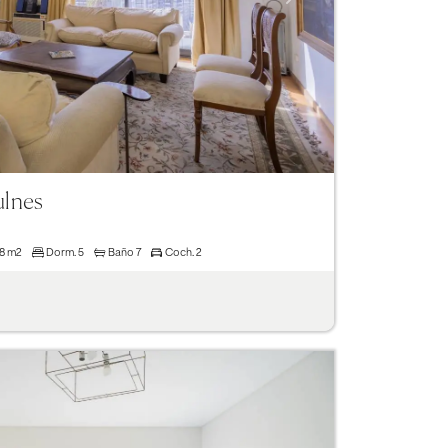
ulnes
48 m2
Dorm.
5
Baño
7
Coch.
2