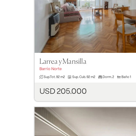
Larrea y Mansilla
Barrio Norte
Sup.Tot.
92 m2
Sup. Cub.
92 m2
Dorm.
2
Baño
1
USD 205.000