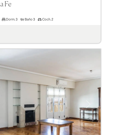
ta Fe
Dorm.
3
Baño
3
Coch.
2
Next