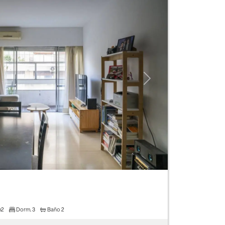
Next
m2
Dorm.
3
Baño
2