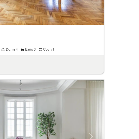
Dorm.
4
Baño
3
Coch.
1
Next