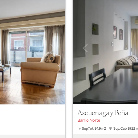
Previous
Next
Azcuenaga y Peña
Barrio Norte
Sup.Tot.
94.9 m2
Sup. Cub.
87.92 