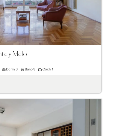
te y Melo
Dorm.
3
Baño
3
Coch.
1