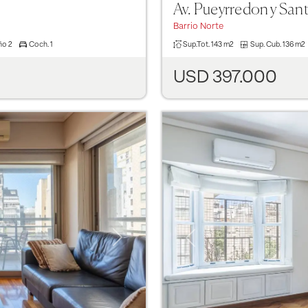
Av. Pueyrredon y San
Barrio Norte
ño
2
Coch.
1
Sup.Tot.
143 m2
Sup. Cub.
136 m2
USD 397.000
Next
Previous