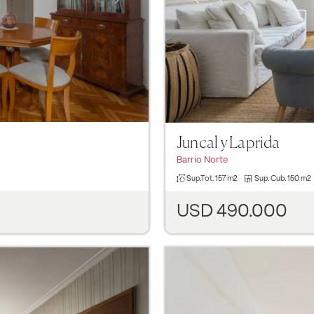
Juncal y Laprida
Barrio Norte
Sup.Tot.
157 m2
Sup. Cub.
150 m2
USD 490.000