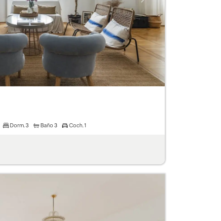
Dorm.
3
Baño
3
Coch.
1