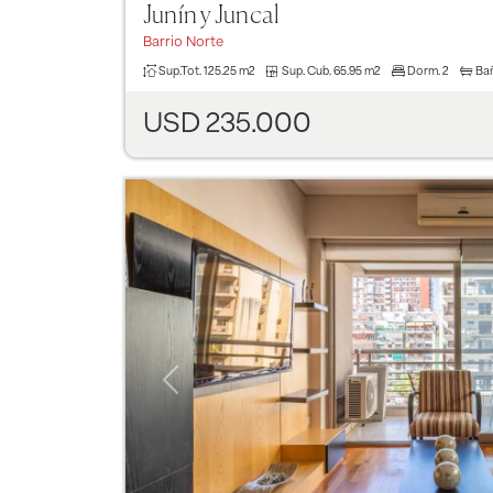
Junín y Juncal
Barrio Norte
Sup.Tot.
125.25 m2
Sup. Cub.
65.95 m2
Dorm.
2
Ba
USD 235.000
Previous