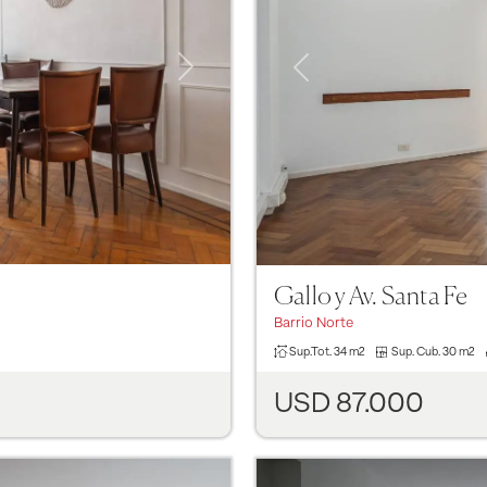
Next
Previous
Gallo y Av. Santa Fe
Barrio Norte
Sup.Tot.
34 m2
Sup. Cub.
30 m2
USD 87.000