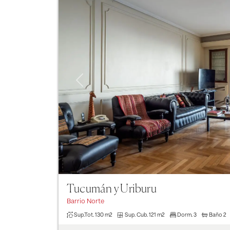
Previous
Tucumán y Uriburu
Barrio Norte
Sup.Tot.
130 m2
Sup. Cub.
121 m2
Dorm.
3
Baño
2