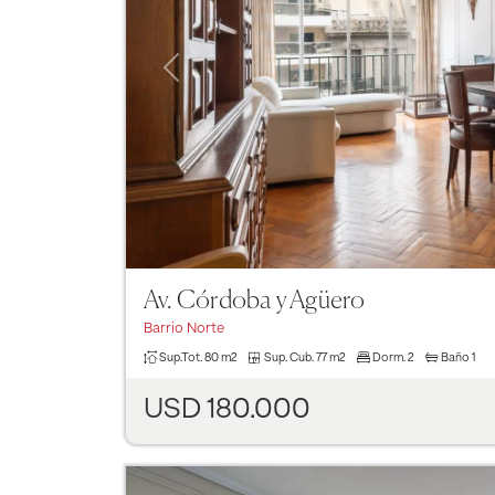
Previous
Av. Córdoba y Agüero
Barrio Norte
Sup.Tot.
80 m2
Sup. Cub.
77 m2
Dorm.
2
Baño
1
USD 180.000