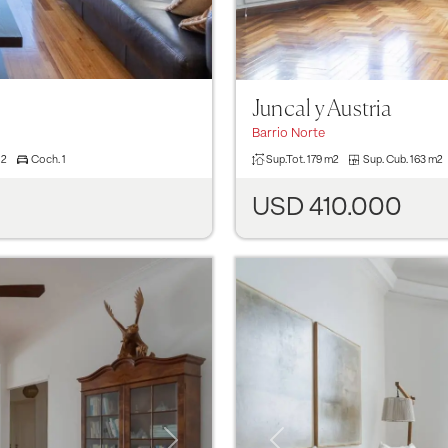
Juncal y Austria
Barrio Norte
2
Coch.
1
Sup.Tot.
179 m2
Sup. Cub.
163 m2
USD 410.000
Next
Previous