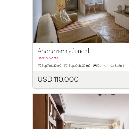
Anchorena y Juncal
Barrio Norte
Sup.Tot.
32 m2
Sup. Cub.
32 m2
Dorm.
1
Baño
1
USD 110.000