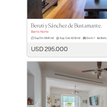
Beruti y Sánchez de Bustamante.
Barrio Norte
Sup.Tot.
59.61 m2
Sup. Cub.
52.16 m2
Dorm.
1
Baño
USD 295.000
Previous