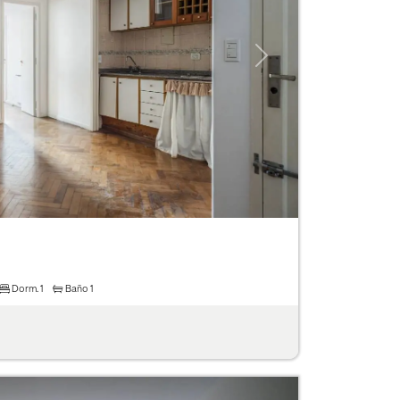
Next
Dorm.
1
Baño
1