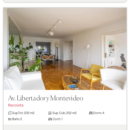
Previous
Next
Av. Libertador y Montevideo
Recoleta
Sup.Tot.
202 m2
Sup. Cub.
202 m2
Dorm.
4
Baño
2
Coch.
1