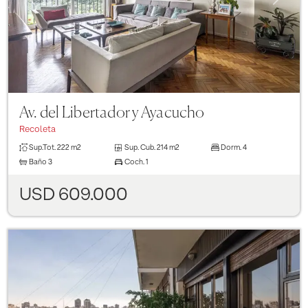
Av. del Libertador y Ayacucho
Recoleta
Sup.Tot.
222 m2
Sup. Cub.
214 m2
Dorm.
4
Baño
3
Coch.
1
USD 609.000