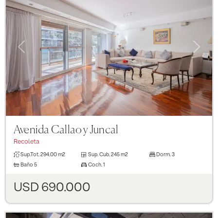
Previous
Next
Avenida Callao y Juncal
Recoleta
Sup.Tot.
294.00 m2
Sup. Cub.
245 m2
Dorm.
3
Baño
5
Coch.
1
USD 690.000