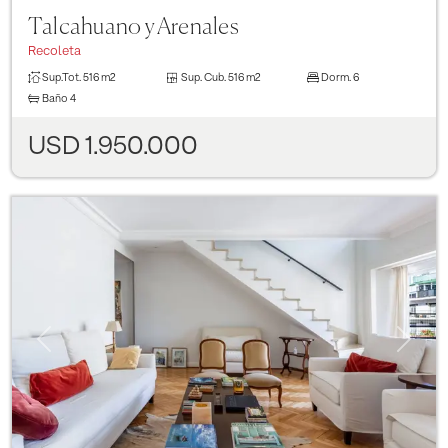
Talcahuano y Arenales
Recoleta
Sup.Tot.
516 m2
Sup. Cub.
516 m2
Dorm.
6
Baño
4
USD 1.950.000
Previous
Next