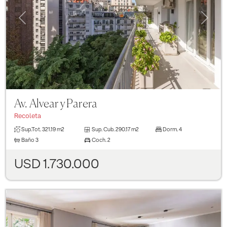
Previous
Next
Av. Alvear y Parera
Recoleta
Sup.Tot.
321.19 m2
Sup. Cub.
290.17 m2
Dorm.
4
Baño
3
Coch.
2
USD 1.730.000