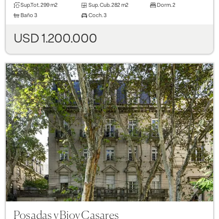
Sup.Tot.
299 m2
Sup. Cub.
282 m2
Dorm.
2
Baño
3
Coch.
3
USD 1.200.000
Previous
Next
Posadas y Bioy Casares