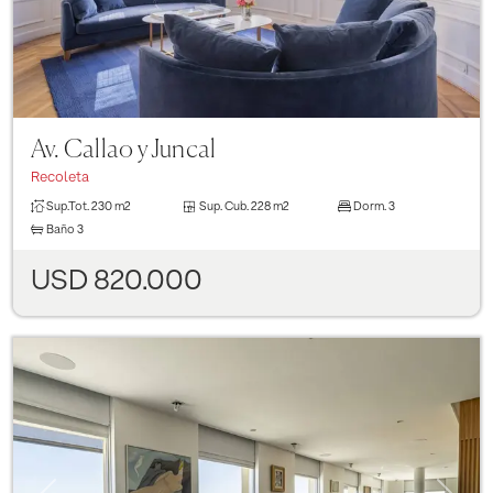
Av. Callao y Juncal
Recoleta
Sup.Tot.
230 m2
Sup. Cub.
228 m2
Dorm.
3
Baño
3
USD 820.000
Previous
Next