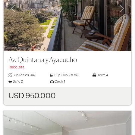
Previous
Next
Av. Quintana y Ayacucho
Recoleta
Sup.Tot.
285 m2
Sup. Cub.
271 m2
Dorm.
4
Baño
2
Coch.
1
USD 950.000