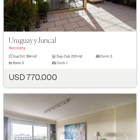
Uruguay y Juncal
Recoleta
Sup.Tot.
384 m2
Sup. Cub.
220 m2
Dorm.
3
Baño
3
Coch.
1
USD 770.000
Previous
Next