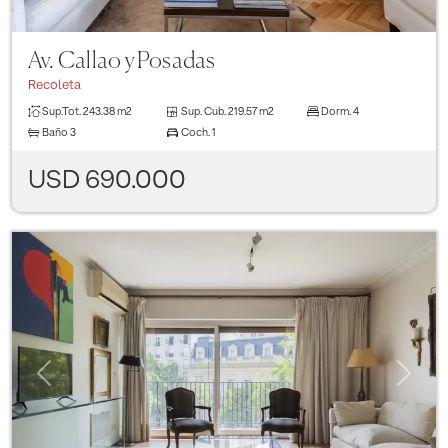
Av. Callao y Posadas
Recoleta
Sup.Tot.
243.38 m2
Sup. Cub.
219.57 m2
Dorm.
4
Baño
3
Coch.
1
USD 690.000
Previous
Next