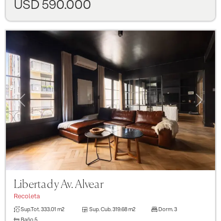
USD 590.000
Previous
Next
Libertad y Av. Alvear
Recoleta
Sup.Tot.
333.01 m2
Sup. Cub.
319.68 m2
Dorm.
3
Baño
5