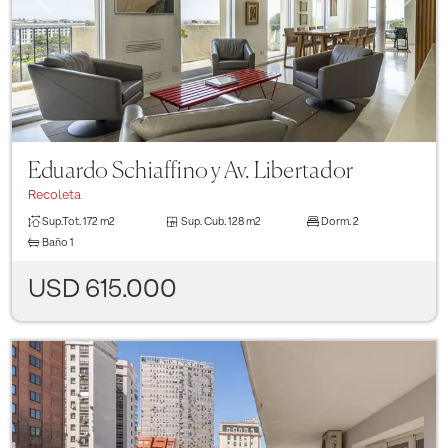
Eduardo Schiaffino y Av. Libertador
Recoleta
Sup.Tot.
172 m2
Sup. Cub.
128 m2
Dorm.
2
Baño
1
USD 615.000