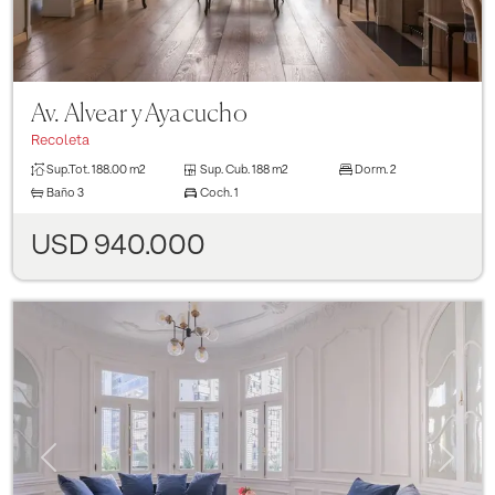
Av. Alvear y Ayacucho
Recoleta
Sup.Tot.
188.00 m2
Sup. Cub.
188 m2
Dorm.
2
Baño
3
Coch.
1
USD 940.000
Previous
Next