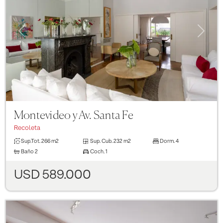
Previous
Next
Montevideo y Av. Santa Fe
Recoleta
Sup.Tot.
266 m2
Sup. Cub.
232 m2
Dorm.
4
Baño
2
Coch.
1
USD 589.000