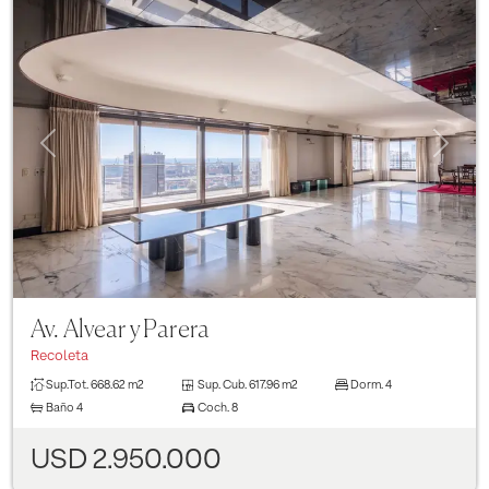
Previous
Next
Av. Alvear y Parera
Recoleta
Sup.Tot.
668.62 m2
Sup. Cub.
617.96 m2
Dorm.
4
Baño
4
Coch.
8
USD 2.950.000