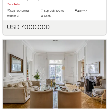
Recoleta
Sup.Tot.
490 m2
Sup. Cub.
490 m2
Dorm.
4
Baño
3
Coch.
1
USD 7.000.000
Previous
Next