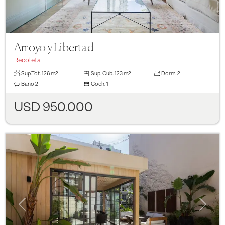
Arroyo y Libertad
Recoleta
Sup.Tot.
126 m2
Sup. Cub.
123 m2
Dorm.
2
Baño
2
Coch.
1
USD 950.000
Previous
Next