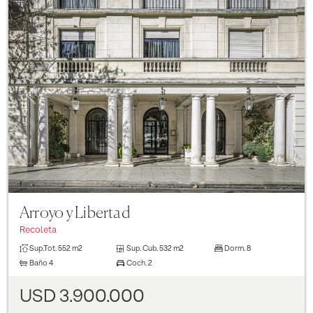
Previous
Next
Arroyo y Libertad
Recoleta
Sup.Tot.
552 m2
Sup. Cub.
532 m2
Dorm.
8
Baño
4
Coch.
2
USD 3.900.000