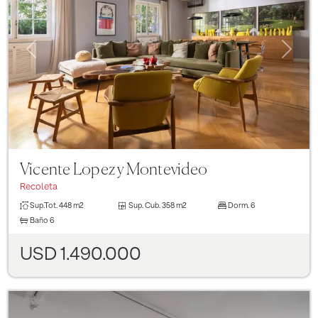
Previous
Next
Vicente Lopez y Montevideo
Recoleta
Sup.Tot.
448 m2
Sup. Cub.
358 m2
Dorm.
6
Baño
6
USD 1.490.000