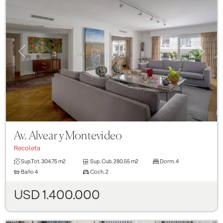
Previous
Next
Av. Alvear y Montevideo
Recoleta
Sup.Tot.
304.75 m2
Sup. Cub.
280.55 m2
Dorm.
4
Baño
4
Coch.
2
USD 1.400.000