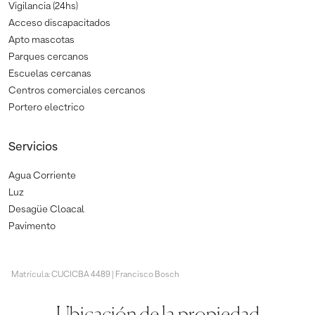
Vigilancia (24hs)
Acceso discapacitados
Apto mascotas
Parques cercanos
Escuelas cercanas
Centros comerciales cercanos
Portero electrico
Servicios
Agua Corriente
Luz
Desagüe Cloacal
Pavimento
Matrícula: CUCICBA 4489 | Francisco Bosch
Ubicación de la propiedad