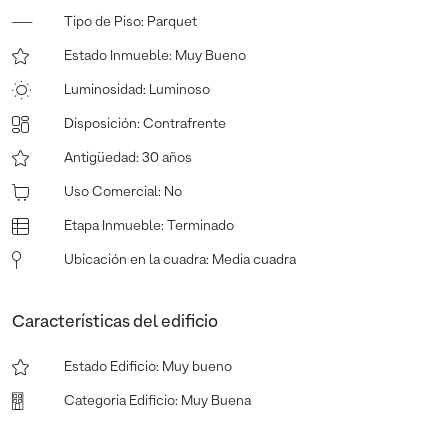
Tipo de Piso
:
Parquet
Estado Inmueble
:
Muy Bueno
Luminosidad
:
Luminoso
Disposición
:
Contrafrente
Antigüedad
:
30 años
Uso Comercial
:
No
Etapa Inmueble
:
Terminado
Ubicación en la cuadra
:
Media cuadra
Características del edificio
Estado Edificio
:
Muy bueno
Categoria Edificio
:
Muy Buena