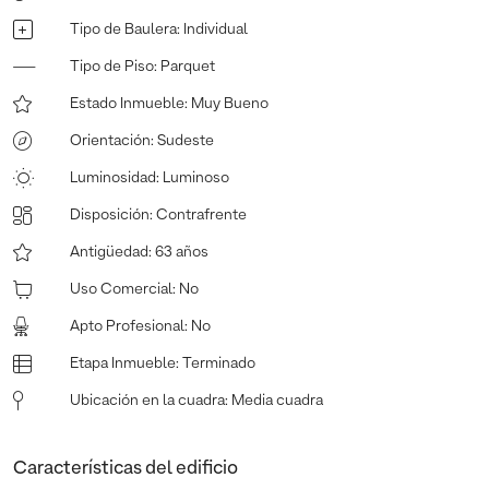
Tipo de Baulera
:
Individual
Tipo de Piso
:
Parquet
Estado Inmueble
:
Muy Bueno
Orientación
:
Sudeste
Luminosidad
:
Luminoso
Disposición
:
Contrafrente
Antigüedad
:
63 años
Uso Comercial
:
No
Apto Profesional
:
No
Etapa Inmueble
:
Terminado
Ubicación en la cuadra
:
Media cuadra
Características del edificio