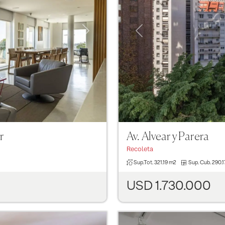
Next
Previous
r
Av. Alvear y Parera
Recoleta
Sup.Tot.
321.19 m2
Sup. Cub.
290.1
USD 1.730.000