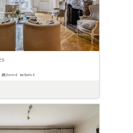
es
Dorm.
6
Baño
4