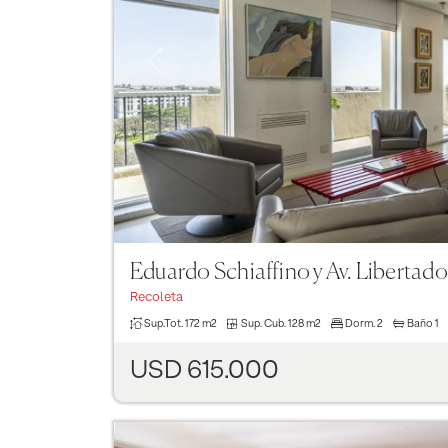
Previous
Eduardo Schiaffino y Av. Libertado
Recoleta
Sup.Tot.
172 m2
Sup. Cub.
128 m2
Dorm.
2
Baño
1
USD 615.000