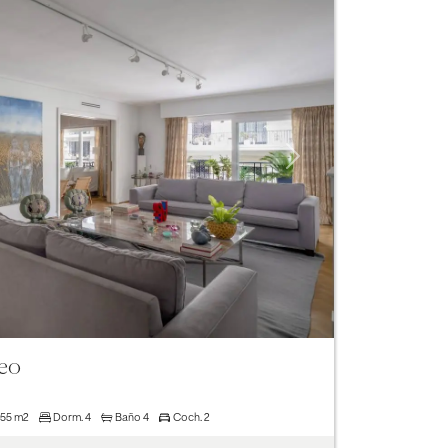
Next
deo
.55 m2
Dorm.
4
Baño
4
Coch.
2