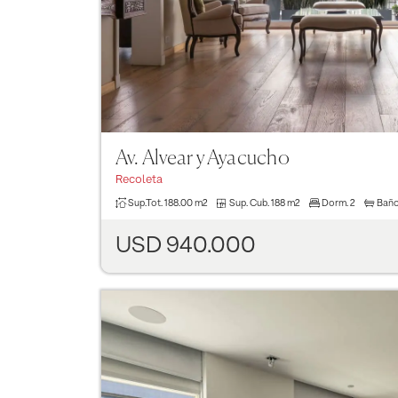
Av. Alvear y Ayacucho
Recoleta
Sup.Tot.
188.00 m2
Sup. Cub.
188 m2
Dorm.
2
Bañ
USD 940.000