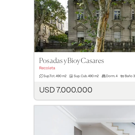
Posadas y Bioy Casares
Recoleta
Sup.Tot.
490 m2
Sup. Cub.
490 m2
Dorm.
4
Baño
3
USD 7.000.000