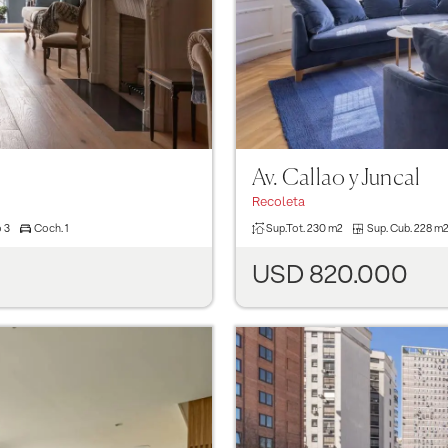
Av. Callao y Juncal
Recoleta
Sup.Tot.
230 m2
Sup. Cub.
228 m
o
3
Coch.
1
USD 820.000