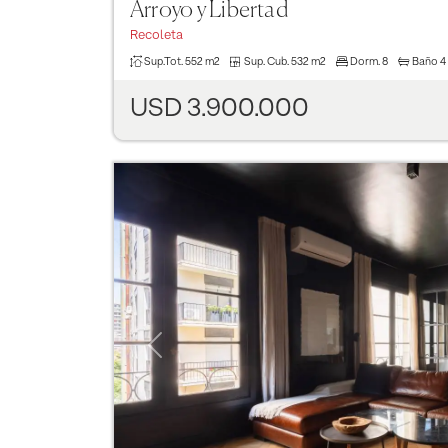
Arroyo y Libertad
Recoleta
Sup.Tot.
552 m2
Sup. Cub.
532 m2
Dorm.
8
Baño
4
USD 3.900.000
Previous