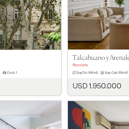
Talcahuano y Arenal
Recoleta
Sup.Tot.
516 m2
Sup. Cub.
516 m2
Coch.
1
USD 1.950.000