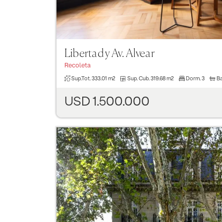
Libertad y Av. Alvear
Recoleta
Sup.Tot.
333.01 m2
Sup. Cub.
319.68 m2
Dorm.
3
B
USD 1.500.000
Previous