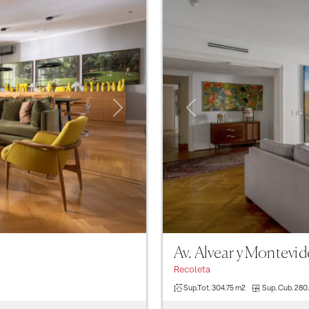
Next
Previous
Av. Alvear y Montevi
Recoleta
Sup.Tot.
304.75 m2
Sup. Cub.
280