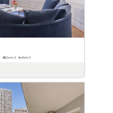
2
Dorm.
3
Baño
3