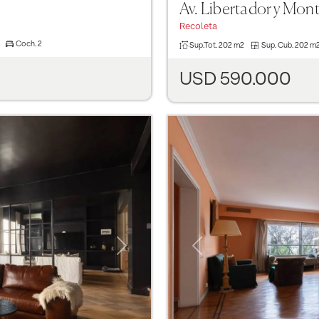
Av. Libertador y Mon
Recoleta
Coch.
2
Sup.Tot.
202 m2
Sup. Cub.
202 m
USD 590.000
Next
Previous