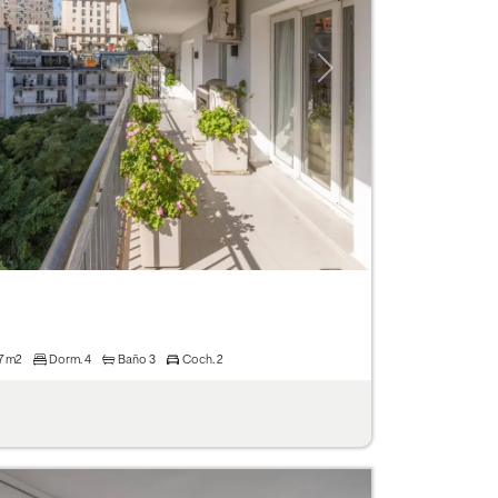
Next
7 m2
Dorm.
4
Baño
3
Coch.
2