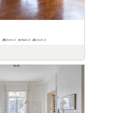
Dorm.
2
Baño
3
Coch.
3
Next