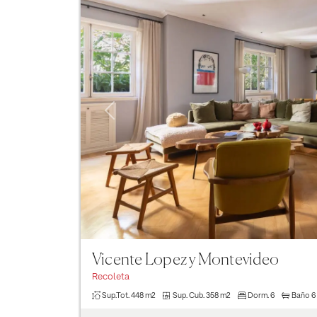
Previous
Vicente Lopez y Montevideo
Recoleta
Sup.Tot.
448 m2
Sup. Cub.
358 m2
Dorm.
6
Baño
6