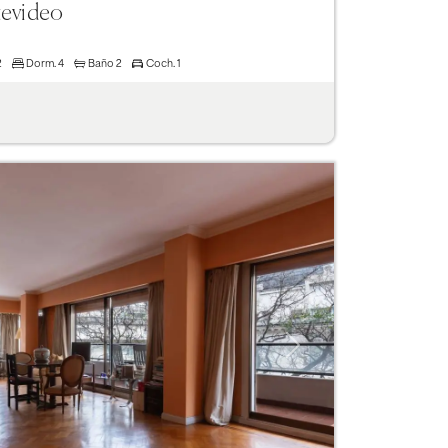
tevideo
2
Dorm.
4
Baño
2
Coch.
1
Next