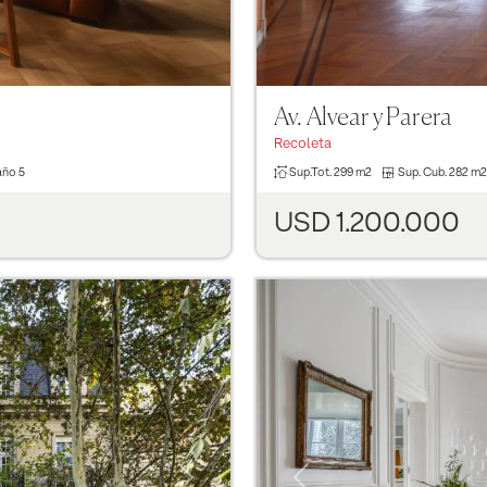
Av. Alvear y Parera
Recoleta
año
5
Sup.Tot.
299 m2
Sup. Cub.
282 m2
USD 1.200.000
Previous
Next