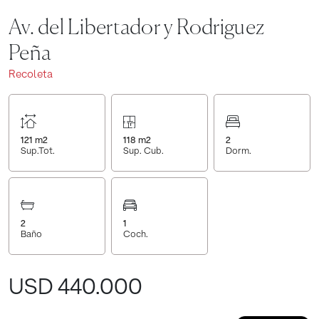
Av. del Libertador y Rodriguez
Peña
Recoleta
121
m2
118
m2
2
Sup.Tot.
Sup. Cub.
Dorm.
2
1
Baño
Coch.
USD 440.000