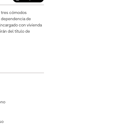
, tres cómodos
, dependencia de
 Encargado con vivienda
rán del título de
eno
so