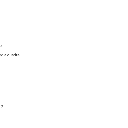
o
dia cuadra
:
2