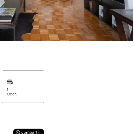
1
Coch.
compartir