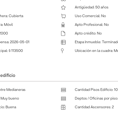
Antigüedad
:
50 años
hera
:
Cubierta
Uso Comercial
:
No
ra
:
Móvil
Apto Profesional
:
No
2000
Apto crédito
:
No
pensa
:
2026-05-01
Etapa Inmueble
:
Terminad
ipal
:
$ 113500
Ubicación en la cuadra
:
Me
edificio
ntre Medianeras
Cantidad Pisos Edificio
:
10
:
Muy bueno
Deptos / Oficinas por piso
cio
:
Buena
Cantidad Ascensores
:
2