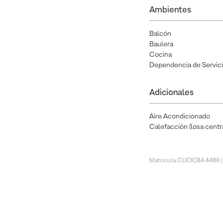
Ambientes
Balcón
Baulera
Cocina
Dependencia de Servic
Adicionales
Aire Acondicionado
Calefacción (losa centra
Matrícula: CUCICBA 4489 |