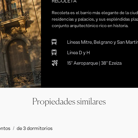
RECOLETA
Recoleta es el barrio más elegante de la ciuda
residencias y palacios, y sus espléndidas pla
conjunto arquitectónico rico en historia.
Líneas Mitre, Belgrano y San Martí
Línea D y H
15" Aeroparque | 38" Ezeiza
Propiedades similares
ntos
de 3 dormitorios