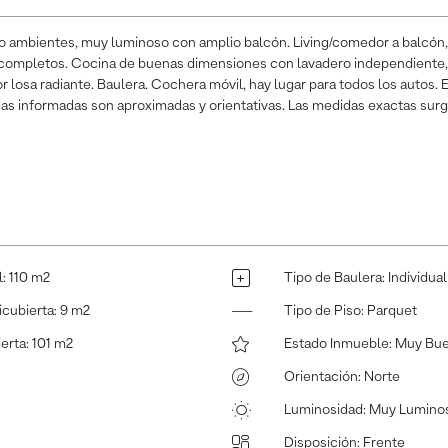
 ambientes, muy luminoso con amplio balcón. Living/comedor a balcón
 completos. Cocina de buenas dimensiones con lavadero independiente
or losa radiante. Baulera. Cochera móvil, hay lugar para todos los autos.
idas informadas son aproximadas y orientativas. Las medidas exactas surgi
l
:
110 m2
Tipo de Baulera
:
Individual
icubierta
:
9 m2
Tipo de Piso
:
Parquet
ierta
:
101 m2
Estado Inmueble
:
Muy Bu
Orientación
:
Norte
Luminosidad
:
Muy Lumino
Disposición
:
Frente