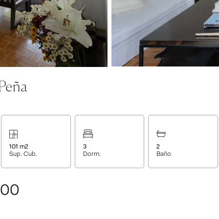
 Peña
101
m2
3
2
Sup. Cub.
Dorm.
Baño
000