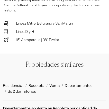
palacios, y sus espléndidas plazas. La Iglesia, el Cementerio y el
Centro Cultural constituyen un conjunto arquitectónico rico en
historia.
Líneas Mitre, Belgrano y San Martín
Línea D y H
15" Aeroparque | 38" Ezeiza
Propiedades similares
Residencial
Recoleta
Venta
Departamentos
de 2 dormitorios
Departamentos en Venta en Recoleta por cantidad de