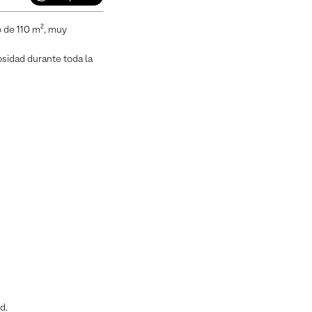
o de 110 m², muy
osidad durante toda la
d.