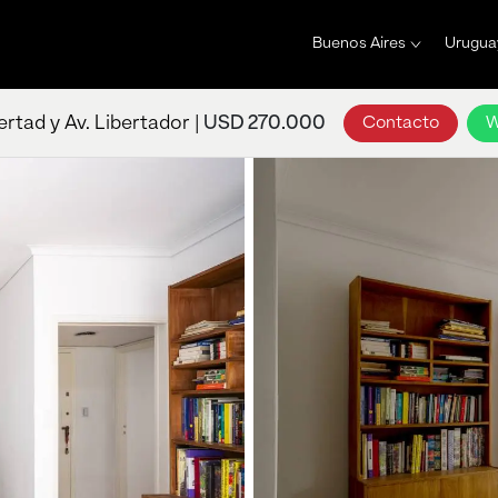
Buenos Aires
Urugua
ertad y Av. Libertador |
USD 270.000
Contacto
W