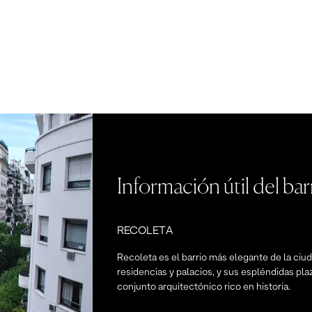
Información útil del bar
RECOLETA
Recoleta es el barrio más elegante de la ciuda
residencias y palacios, y sus espléndidas pla
conjunto arquitectónico rico en historia.