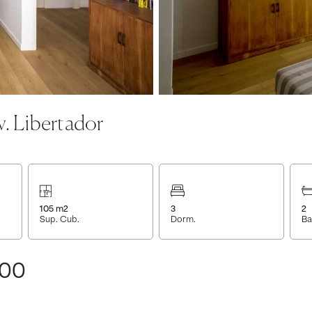
v. Libertador
105
m2
3
2
Sup. Cub.
Dorm.
Ba
000