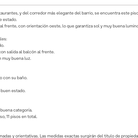
taurantes, y del corredor más elegante del barrio, se encuentra este pis
e estado.
al frente, con orientación oeste, lo que garantiza sol y muy buena lumin
les:
do.
n salida al balcón al frente.
n muy buena luz.
o con su baño.
 buen estado.
y buena categoría.
, 11 pisos en total.
adas y orientativas. Las medidas exactas surgirán del titulo de propieda