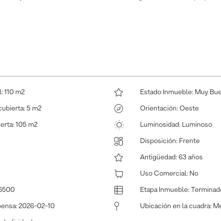
l
:
110 m2
Estado Inmueble
:
Muy Bu
cubierta
:
5 m2
Orientación
:
Oeste
ierta
:
105 m2
Luminosidad
:
Luminoso
Disposición
:
Frente
Antigüedad
:
63 años
Uso Comercial
:
No
6500
Etapa Inmueble
:
Terminad
pensa
:
2026-02-10
Ubicación en la cuadra
:
Me