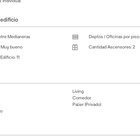
a
:
Individual
edificio
ntre Medianeras
Deptos / Oficinas por piso
:
Muy bueno
Cantidad Ascensores
:
2
Edificio
:
11
Living
Comedor
Palier (Privado)
io