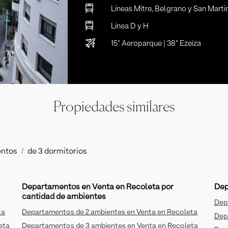
Líneas Mitre, Belgrano y San Martí
Línea D y H
15" Aeroparque | 38" Ezeiza
Propiedades similares
ntos
de 3 dormitorios
Departamentos en Venta en Recoleta por
Dep
cantidad de ambientes
Dep
ta
Departamentos de 2 ambientes en Venta en Recoleta
Dep
eta
Departamentos de 3 ambientes en Venta en Recoleta