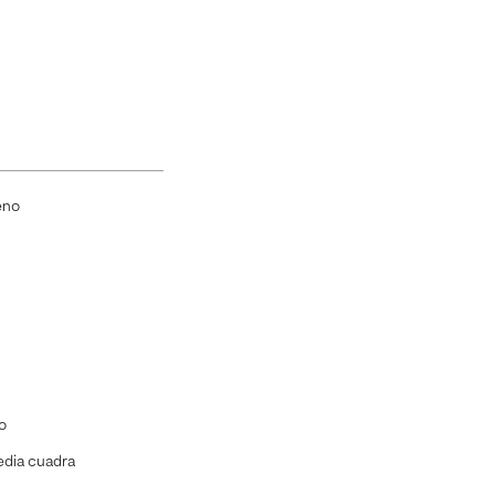
eno
o
dia cuadra