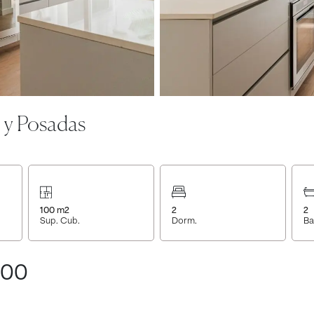
 y Posadas
100
m2
2
2
Sup. Cub.
Dorm.
Ba
000