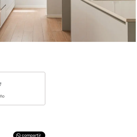
ño
compartir