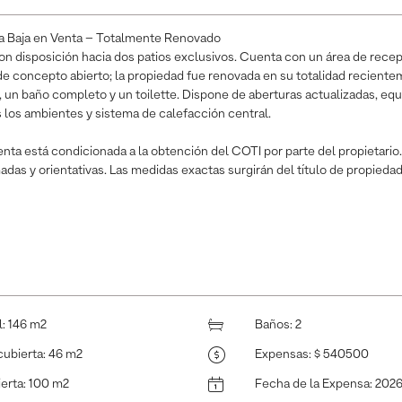
a Baja en Venta – Totalmente Renovado
on disposición hacia dos patios exclusivos. Cuenta con un área de rece
de concepto abierto; la propiedad fue renovada en su totalidad reciente
, un baño completo y un toilette. Dispone de aberturas actualizadas, equ
los ambientes y sistema de calefacción central.
enta está condicionada a la obtención del COTI por parte del propietario
das y orientativas. Las medidas exactas surgirán del título de propiedad
l
:
146 m2
Baños
:
2
cubierta
:
46 m2
Expensas
:
$ 540500
ierta
:
100 m2
Fecha de la Expensa
:
2026