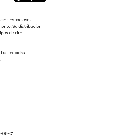
pción espaciosa e
mente. Su distribución
ipos de aire
. Las medidas
.
-08-01