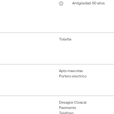
Antigüedad
:
50 años
Toilette
Apto mascotas
Portero electrico
Desagüe Cloacal
Pavimento
Teléfono