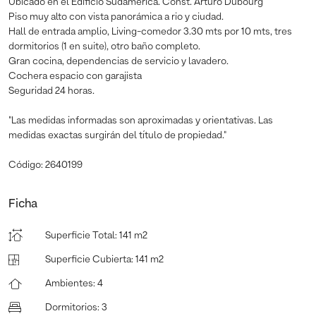
Ubicado en el Edificio Sudamerica. Const. Arturo Dubourg
Piso muy alto con vista panorámica a rio y ciudad.
Hall de entrada amplio, Living-comedor 3.30 mts por 10 mts, tres
dormitorios (1 en suite), otro baño completo.
Gran cocina, dependencias de servicio y lavadero.
Cochera espacio con garajista
Seguridad 24 horas.
"Las medidas informadas son aproximadas y orientativas. Las
medidas exactas surgirán del título de propiedad."
Código: 2640199
Ficha
Superficie Total
:
141 m2
Superficie Cubierta
:
141 m2
Ambientes
:
4
Dormitorios
:
3