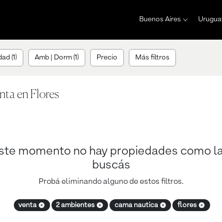
Buenos Aires
Urugua
ad (1)
Amb | Dorm (1)
Precio
Más filtros
nta en Flores
ste momento no hay propiedades como l
buscás
Probá eliminando alguno de estos filtros.
venta
2 ambientes
cama nautica
flores