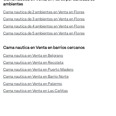
ambientes
Cama nautica de 2 ambientes en Venta en Flores
Cama nautica de 3 ambientes en Venta en Flores
Cama nautica de 4 ambientes en Venta en Flores
Cama nautica de 5 ambientes en Venta en Flores
Cama nautica en Venta en barrios cercanos
Cama nautica en Venta en Belgrano
Cama nautica en Venta en Recoleta
Cama nautica en Venta en Puerto Madero
Cama nautica en Venta en Barrio Norte
Cama nautica en Venta en Palermo
Cama nautica en Venta en Las Cañitas