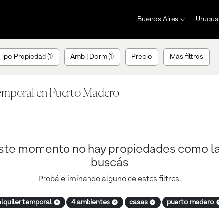
Buenos Aires
Urugua
Tipo Propiedad (1)
Amb | Dorm (1)
Precio
Más filtros
Temporal en Puerto Madero
ste momento no hay propiedades como l
buscás
Probá eliminando alguno de estos filtros.
alquiler temporal
4 ambientes
casas
puerto madero