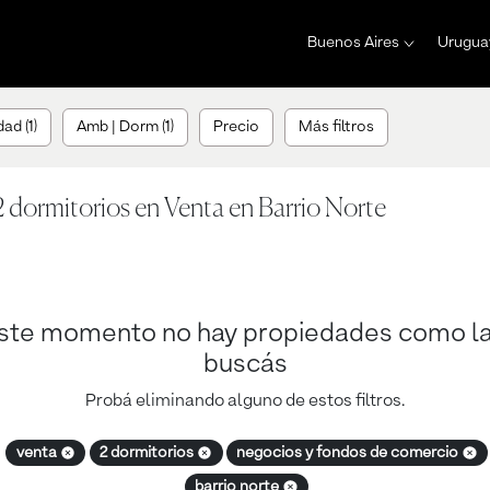
Buenos Aires
Urugua
ad (1)
Amb | Dorm (1)
Precio
Más filtros
 dormitorios en Venta en Barrio Norte
ste momento no hay propiedades como l
buscás
Probá eliminando alguno de estos filtros.
venta
2 dormitorios
negocios y fondos de comercio
barrio norte