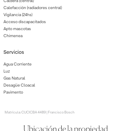
Caldera (central)
Calefacción (radiadores central)
Vigilancia (24hs)
Acceso discapacitados
Apto mascotas
Chimenea
Servicios
Agua Corriente
Luz
Gas Natural
Desagüe Cloacal
Pavimento
Matrícula: CUCICBA 4489 | Francisco Bosch
Ubicación de la propiedad