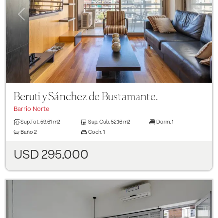
Previous
Next
Beruti y Sánchez de Bustamante.
Barrio Norte
Sup.Tot.
59.61 m2
Sup. Cub.
52.16 m2
Dorm.
1
Baño
2
Coch.
1
USD 295.000