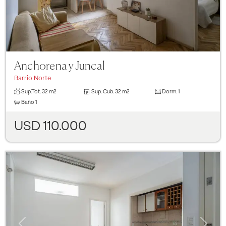
Anchorena y Juncal
Barrio Norte
Sup.Tot.
32 m2
Sup. Cub.
32 m2
Dorm.
1
Baño
1
USD 110.000
Previous
Next