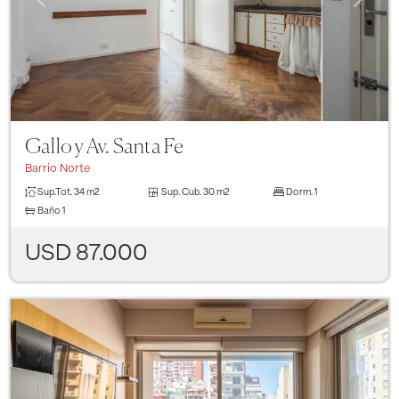
Gallo y Av. Santa Fe
Barrio Norte
Sup.Tot.
34 m2
Sup. Cub.
30 m2
Dorm.
1
Baño
1
USD 87.000