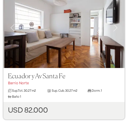
Previous
Next
Ecuador y Av Santa Fe
Barrio Norte
Sup.Tot.
30.27 m2
Sup. Cub.
30.27 m2
Dorm.
1
Baño
1
USD 82.000