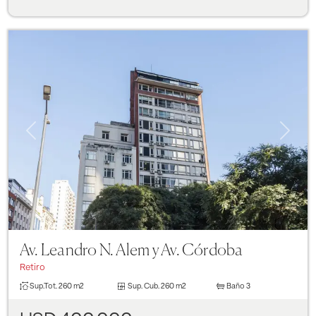
Previous
Next
Av. Leandro N. Alem y Av. Córdoba
Retiro
Sup.Tot.
260 m2
Sup. Cub.
260 m2
Baño
3