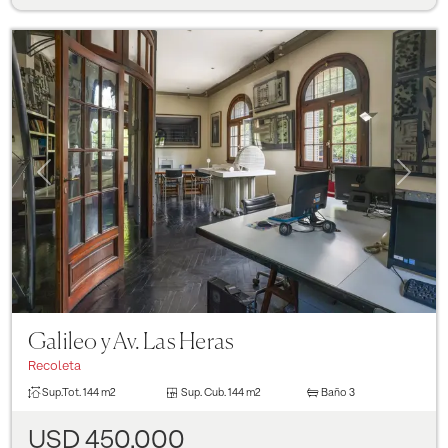
Previous
Next
Galileo y Av. Las Heras
Recoleta
Sup.Tot.
144 m2
Sup. Cub.
144 m2
Baño
3
USD 450.000