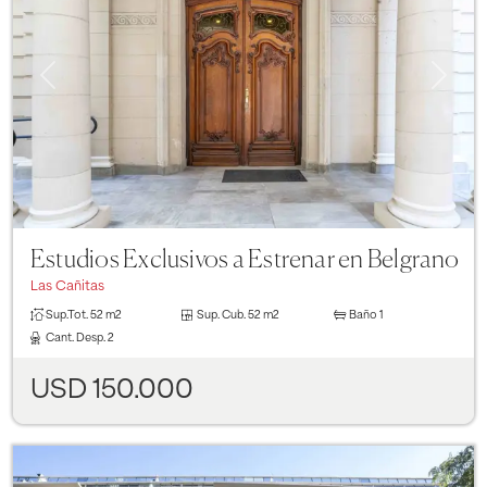
Previous
Next
Estudios Exclusivos a Estrenar en Belgrano
Las Cañitas
Sup.Tot.
52 m2
Sup. Cub.
52 m2
Baño
1
Cant. Desp.
2
USD 150.000