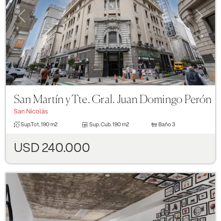
Previous
Next
San Martín y Tte. Gral. Juan Domingo Perón
San Nicolás
Sup.Tot.
190 m2
Sup. Cub.
190 m2
Baño
3
USD 240.000