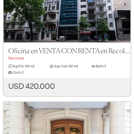
Oficina en VENTA CON RENTA en Recoleta - Impecable estado
Recoleta
Sup.Tot.
152 m2
Sup. Cub.
152 m2
Baño
2
Coch.
2
USD 420.000