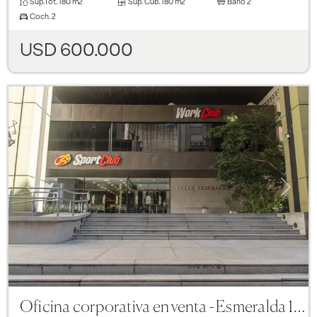
Sup.Tot.
180 m2
Sup. Cub.
180 m2
Baño
2
Coch.
2
USD 600.000
Previous
Next
Oficina corporativa en venta - Esmeralda 130 Piso 15