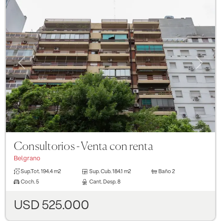
Previous
Next
Consultorios - Venta con renta
Belgrano
Sup.Tot.
194.4 m2
Sup. Cub.
184.1 m2
Baño
2
Coch.
5
Cant. Desp.
8
USD 525.000