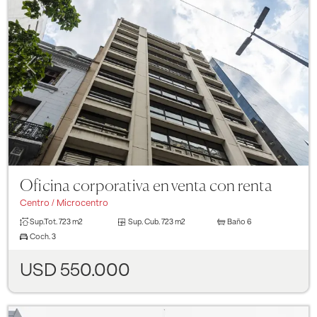
Previous
Next
Oficina corporativa en venta con renta
Centro / Microcentro
Sup.Tot.
723 m2
Sup. Cub.
723 m2
Baño
6
Coch.
3
USD 550.000