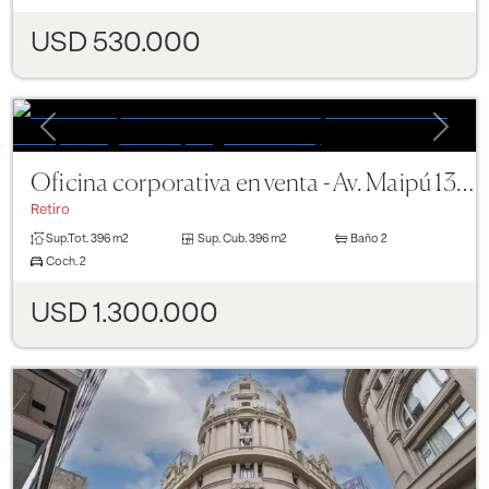
USD 530.000
Previous
Next
Oficina corporativa en venta - Av. Maipú 1300 Piso 13 - Lista para ingresar !!!
Retiro
Sup.Tot.
396 m2
Sup. Cub.
396 m2
Baño
2
Coch.
2
USD 1.300.000