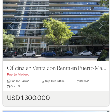
Previous
Next
Oficina en Venta con Renta en Puerto Madero
Puerto Madero
Sup.Tot.
341 m2
Sup. Cub.
341 m2
Baño
2
Coch.
3
USD 1.300.000