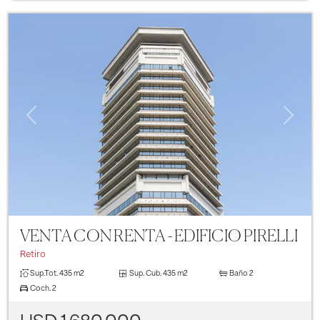
Previous
Next
VENTA CON RENTA - EDIFICIO PIRELLI
Retiro
Sup.Tot.
435 m2
Sup. Cub.
435 m2
Baño
2
Coch.
2