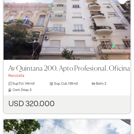
Previous
Next
Av Quintana 200. Apto Profesional. Oficina
Recoleta
Sup.Tot.
144 m2
Sup. Cub.
139 m2
Baño
3
Cant. Desp.
3
USD 320.000