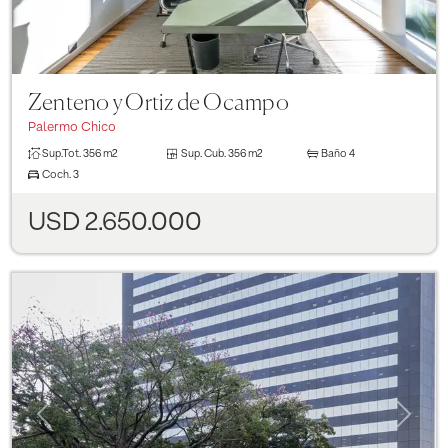
Zenteno y Ortiz de Ocampo
Palermo Chico
Sup.Tot.
356 m2
Sup. Cub.
356 m2
Baño
4
Coch.
3
USD 2.650.000
Previous
Next