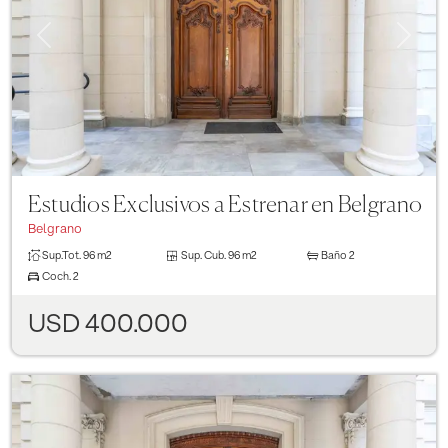
Previous
Next
Estudios Exclusivos a Estrenar en Belgrano
Belgrano
Sup.Tot.
96 m2
Sup. Cub.
96 m2
Baño
2
Coch.
2
USD 400.000