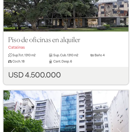
Piso de oficinas en alquiler
Catalinas
Sup.Tot.
1310 m2
Sup. Cub.
1310 m2
Baño
4
Coch.
18
Cant. Desp.
6
USD 4.500.000
Previous
Next