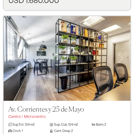
USD 1.680.000
Previous
Next
Av. Corrientes y 25 de Mayo
Centro / Microcentro
Sup.Tot.
124 m2
Sup. Cub.
124 m2
Baño
2
Coch.
1
Cant. Desp.
2