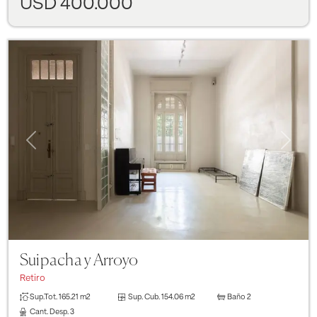
USD 400.000
Previous
Next
Suipacha y Arroyo
Retiro
Sup.Tot.
165.21 m2
Sup. Cub.
154.06 m2
Baño
2
Cant. Desp.
3